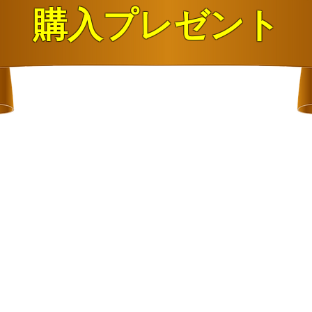
購入プレゼント
．特殊音源
A:浄化
B:邪気
．
風の時代の時代の開運シン
の鳳凰」待受画像をプレゼ