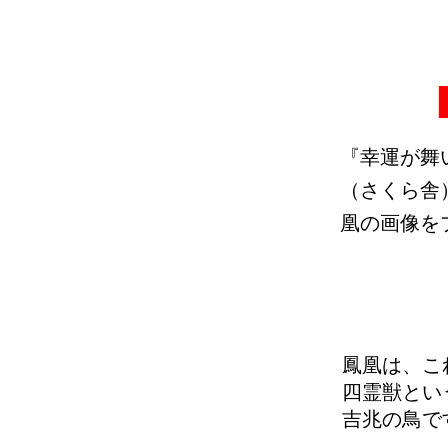
『幸運が舞
（さくら舎
凰の画像を
鳳凰は、こ
四霊獣とい
吉兆の鳥で