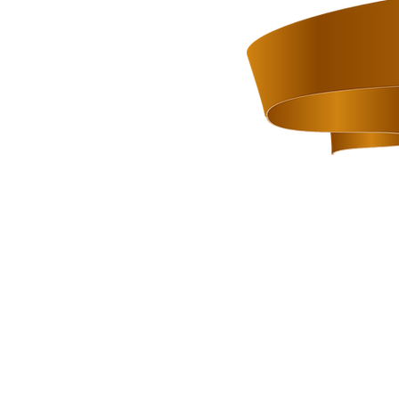
１
２
「赤