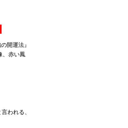
！
強の開運法』
像、赤い鳳
と言われる、