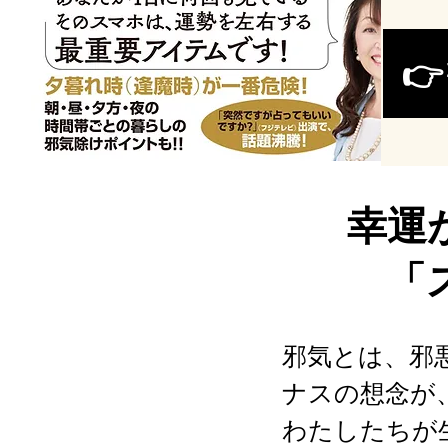

幸運
「
邪気とは、邪
ナスの想念か
わたしたちか