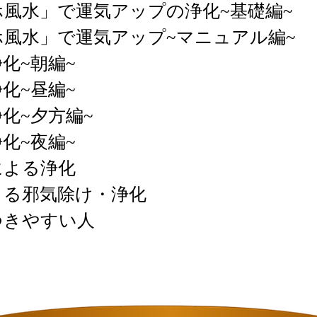
ホ風水」で運気アップの浄化~基礎編~
ホ風水」で運気アップ~マニュアル編~
浄化~朝編~
浄化~昼編~
浄化~夕方編~
浄化~夜編~
物による浄化
よる邪気除け・浄化
゙つきやすい人