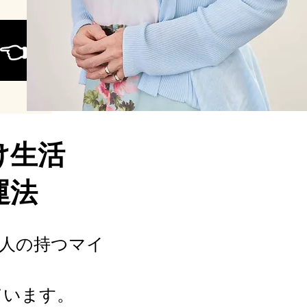
👈
け生活
運法
た人の持つマイ
。
ています。