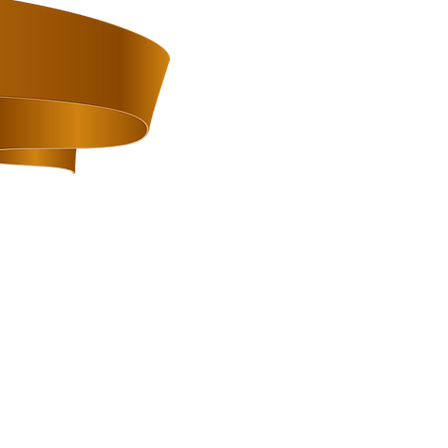
除け
ボル
ント！