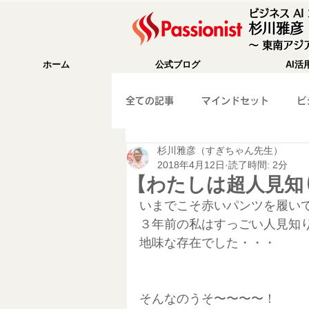
ビジネス A
杉川雅彦
〜 東南アジア
ホーム
公式ブログ
AI活
全ての記事
マインドセット
ビ
杉川雅彦（すぎちゃん先生）
成功法則
海外移住
Wix
2018年4月12日
読了時間: 2分
【わたしは超人見知
いまでこそ赤いパンツを履い
WEB集客
ガジェット紹介
３年前の私はすっごい人見知
地味な存在でした・・・
マーケティング
旅行記
そんなのうそ〜〜〜〜！