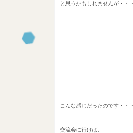
と思うかもしれませんが・・
Clubhouse
セルフブランデ
NFT始め方
ブロックチェーン
ワーケーション生活
東南アジ
AI活用
こんな感じだったのです・・・
交流会に行けば、