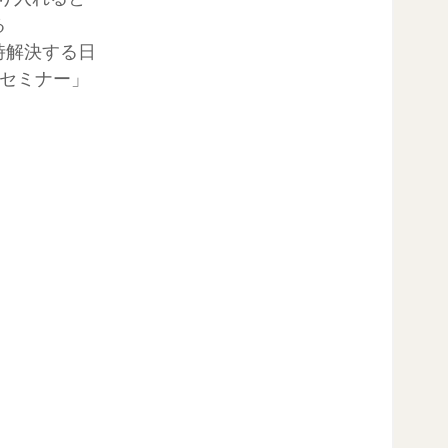
る
時解決する日
ルセミナー」