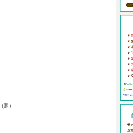
・
ィング
0からの自分メディア
review-blog
メタバース
FIRE
アロングステイ
東南アジアリモートワーク
(照）