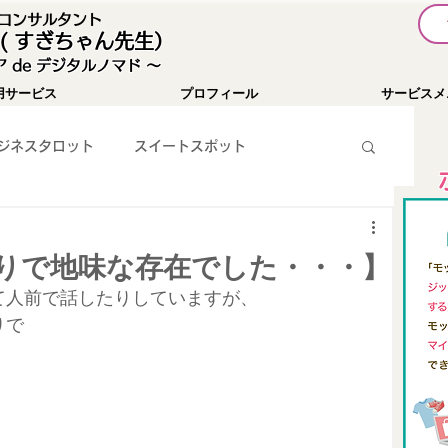
I コンサルタント
( すぎちゃん先生）
 de デジタルノマド 〜
用サービス
プロフィール
サービスメ
ジネスタロット
スイートスポット
暗号通貨
お知らせ
YouTube
りで地味な存在でした・・・】
て人前で話したりしていますが、
WEBツール紹介
SNS集客
パソコン関係
りで
チャレンジ１００
Passionist育成コミュニティ