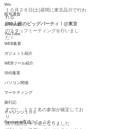
Wix
１０月２６日(土)昼間に東京品川で行わ
暗号通貨
れる
200人超のビッグパーティ！@東京
お知らせ
のスタッフミーティングを行いまし
YouTube
た！
WEB集客
ガジェット紹介
WEBツール紹介
SNS集客
パソコン関係
マーケティング
旅行記
すでに、１５７名の参加が確定してお
チャレンジ１００
り
Passionist育成コミュニティ
残り残席が４３名となりました