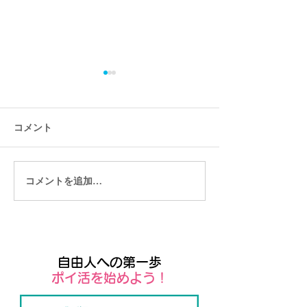
コメント
コメントを追加…
久しぶりにWixオンライン
著者や経営者や
セミナーをZoomで開催し
のご縁を繋がせ
ます！
い
自由人への第一歩
​ポイ活を始めよう！