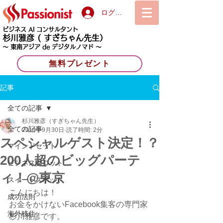
ログイン
ビジネス AI コンサルタント
杉川雅彦
( すぎちゃん先生）
〜 東南アジア de デジタルノマド 〜
無料プレゼント
記事
全ての記事
杉川雅彦（すぎちゃん先生）
全ての記事
2019年9月30日
読了時間: 2分
スペシャルゲスト決定！？
マインドセット
200人超のビッグパーテ
ビジネスタロット
ィ！@東京
スイートスポット
こんにちは！
成功法則
お金をかけないFacebook集客の専門家
海外移住
杉川雅彦です。