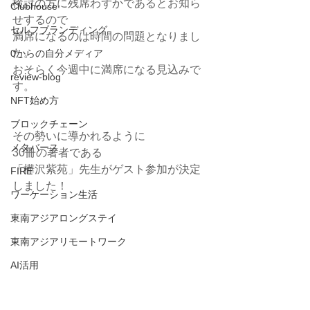
検討の方に残席わずかであるとお知ら
Clubhouse
せするので
セルフブランディング
満席になるのは時間の問題となりまし
た。
0からの自分メディア
おそらく今週中に満席になる見込みで
review-blog
す。
NFT始め方
ブロックチェーン
その勢いに導かれるように
メタバース
30冊の著者である
「樺沢紫苑」先生がゲスト参加が決定
FIRE
しました！
ワーケーション生活
東南アジアロングステイ
東南アジアリモートワーク
AI活用