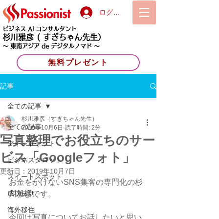
ログイン
ビジネス AI コンサルタント
杉川雅彦
( すぎちゃん先生）
〜 東南アジア de デジタルノマド 〜
無料プレゼント
記事
全ての記事
杉川雅彦（すぎちゃん先生）
全ての記事
2019年10月6日
読了時間: 2分
写真整理でお役立ちのサー
マインドセット
ビス「Googleフォト」
ビジネスタロット
更新日：
2019年10月7日
スイートスポット
お金をかけないSNS集客の専門化の杉
成功法則
川雅彦です。
海外移住
今回は写真についてお話したいと思い