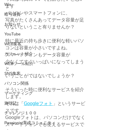
Wix
ます
パソコンやスマートフォンに、
暗号通貨
写真がたくさんあってデータ容量が足
お知らせ
りないということ有りませんか？
YouTube
特に最近の持ち歩きに便利な軽いパソ
WEB集客
コンは容量が小さいですよね。
ガジェット紹介
スマートフォンもデータ容量が
少なくてすぐいっぱいになってしまう
WEBツール紹介
と
SNS集客
いうことがではないでしょうか？
パソコン関係
そういった時に便利なサービスを紹介
マーケティング
します。
旅行記
それは「
Googleフォト
」というサービ
スです。
チャレンジ１００
Googleフォトは、パソコンだけでなく
Passionist育成コミュニティ
スマートフォンでも使えるサービスで