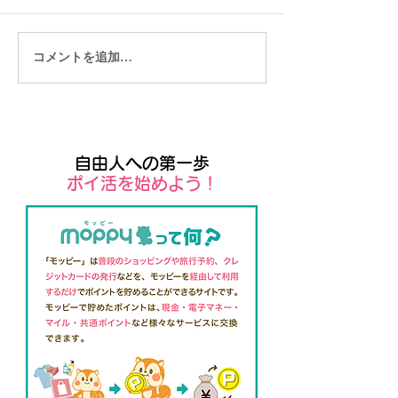
コメントを追加…
リモートワークに適した
Wix管理者向け
職種やスキルの紹介
プリ「Wix own
自由人への第一歩
​ポイ活を始めよう！