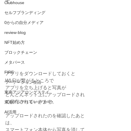
す。
Clubhouse
セルフブランディング
0からの自分メディア
review-blog
NFT始め方
ブロックチェーン
メタバース
FIRE
アプリをダウンロードしておくと
WI-FIが繋がるところで
ワーケーション生活
アプリを立ち上げると写真が
東南アジアロングステイ
どんどんネット上にアップロードされ
て保存されていきます。
東南アジアリモートワーク
AI活用
アップロードされたのを確認したあと
は、
スマートフォン本体から写真を消して