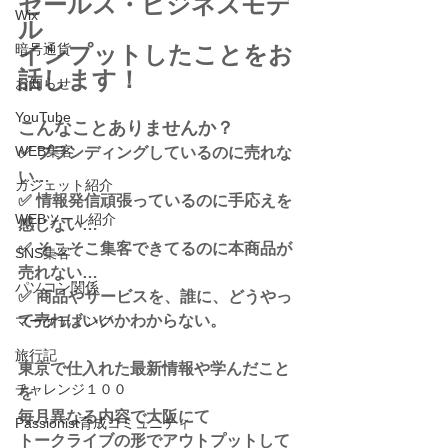
セールス・ビジネスモデ
Wix
ル
暗号通貨
インプットしたことをお
話します！
お知らせ
YouTube
こんなことありませんか？
WEB集客
✅ ブランディングしているのに売れな
い…​
ガジェット紹介
✅ 情報発信頑張っているのに手応えを
WEBツール紹介
感じない…
✅ そこそこ集客できてるのに本商品が
SNS集客
売れない…
パソコン関係
✅ 商品やサービスを、誰に、どうやっ
て売ればいいかわからない。
マーケティング
旅行記
東京で仕入れた最新情報や学んだこと
チャレンジ１００
を
毎月異なる内容で大阪にて
Passionist育成コミュニティ
トークライブの形でアウトプットして