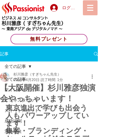
ログイン
ビジネス AI コンサルタント
杉川雅彦
( すぎちゃん先生）
〜 東南アジア de デジタルノマド 〜
無料プレゼント
記事
全ての記事
杉川雅彦（すぎちゃん先生）
全ての記事
2018年4月20日
読了時間: 1分
【大阪開催】杉川雅彦独演
マインドセット
会やっちゃいます！
ビジネスタロット
東京進出で学びも出会う
スイートスポット
人もパワーアップしてい
成功法則
ます！
集客・ブランディング・
海外移住