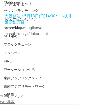
Clubhouse
いきますよ〜！
セルフブランディング
大阪開催！5月13日(日)14:00〜　杉川
0からの自分メディア
雅彦独演会
review-blog
https://www.sugikawa-
masahiko.xyz/dokuenkai
NFT始め方
ブロックチェーン
メタバース
FIRE
ワーケーション生活
東南アジアロングステイ
東南アジアリモートワーク
AI活用
マーケティング
WEB集客