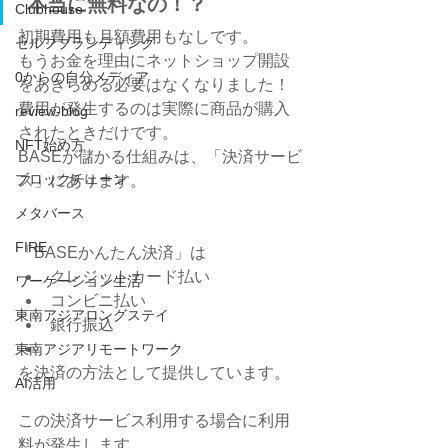
 本当に無料なの！？
Clubhouse
初期費用も月額費用もなしです。
セルフブランディング
もうお金を理由にネットショップ開設
0からの自分メディア
をあきらめる必要はなくなりました！
費用が発生するのは実際に商品が購入
review-blog
されたときだけです。
NFT始め方
BASEが儲かる仕組みは、「決済サービ
ブロックチェーン
ス」にあります。
メタバース
FIRE
「BASEかんたん決済」は
クレジットカード払い
ワーケーション生活
コンビニ払い
東南アジアロングステイ
銀行振込
東南アジアリモートワーク
を決済の方法として提供しています。
AI活用
この決済サービス利用する場合に利用
料が発生します。