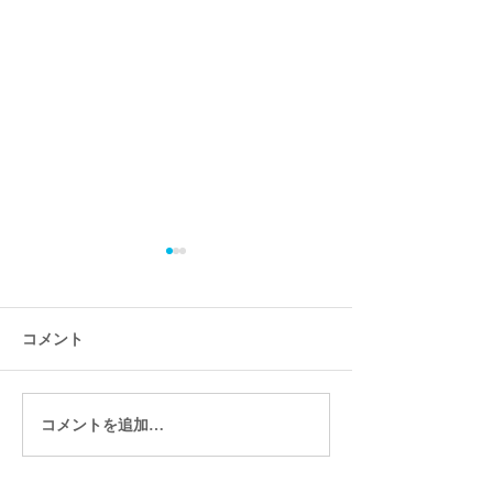
コメント
コメントを追加…
ユーザー向けのモバイル
Wixではじめる
アプリSpaces by Wix
Tシャツ販売