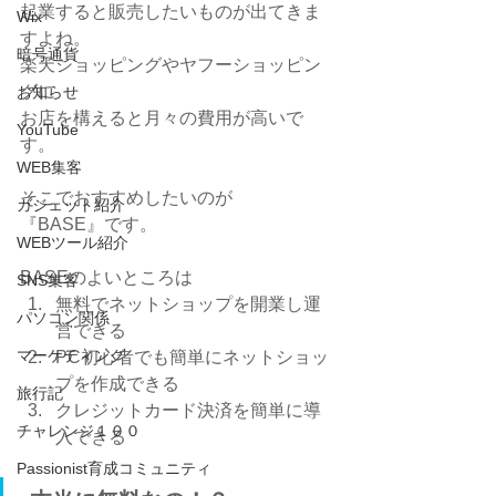
起業すると販売したいものが出てきま
Wix
すよね。
暗号通貨
楽天ショッピングやヤフーショッピン
グに
お知らせ
お店を構えると月々の費用が高いで
YouTube
す。
WEB集客
そこでおすすめしたいのが
ガジェット紹介
『BASE』です。
WEBツール紹介
BASEのよいところは
SNS集客
無料でネットショップを開業し運
パソコン関係
営できる
マーケティング
PC初心者でも簡単にネットショッ
プを作成できる
旅行記
クレジットカード決済を簡単に導
チャレンジ１００
入できる
Passionist育成コミュニティ