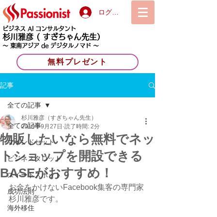
ログイン
ビジネス AI コンサルタント
杉川雅彦
( すぎちゃん先生）
〜 東南アジア de デジタルノマド 〜
無料プレゼント
記事
全ての記事
杉川雅彦（すぎちゃん先生）
全ての記事
2019年9月27日
読了時間: 2分
物販したいなら無料でネッ
マインドセット
トショップを開設できる
ビジネスタロット
BASEがおすすめ！
スイートスポット
お金をかけないFacebook集客の専門家 
成功法則
杉川雅彦です。
海外移住