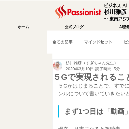
ビジネス A
杉川雅彦
〜 東南アジア
ホーム
公式ブログ
AI活
全ての記事
マインドセット
ビ
杉川雅彦（すぎちゃん先生）
成功法則
海外移住
Wix
2020年3月10日
読了時間: 5分
５Gで実現されるこ
５Gがはじまることで、すで
WEB集客
ガジェット紹介
ンルについて書いていきたい
まず1つ目は「動画
マーケティング
旅行記