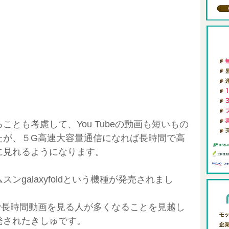
ィング
0からの自分メディア
review-blog
メタバース
FIRE
アロングステイ
東南アジアリモートワーク
とも考慮して、You Tubeの動画も短いもの
たが、５G高速大容量通信になれば長時間で高
に見れるようになります。
ンgalaxyfoldという機種が発売されまし
で長時間動画を見る人が多くなることを見越し
発されたきしゅです。