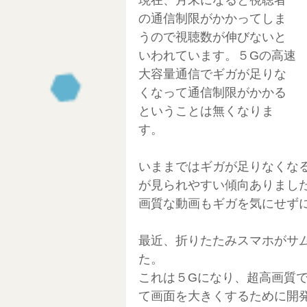
現在、月末になると視聴者
Clubhouse
セルフブランデ
の通信制限がかかってしま
うので視聴数が伸びないと
いわれています。５Gの高速
NFT始め方
ブロックチェーン
大容量通信でギガが足りな
くなって通信制限がかかる
ということは無くなりま
ワーケーション生活
東南アジ
す。
いままではギガが足りなくなるこ
AI活用
が見られやすい傾向ありまし
画質な動画もギガを気にせず
最近、折りたたみスマホがサムス
た。
これは５Gになり、超高画質
て画面を大きくするために開