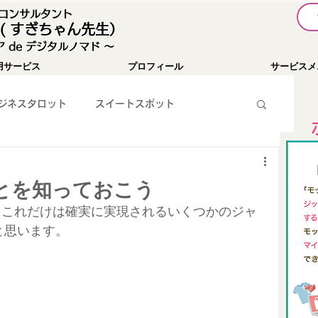
I コンサルタント
( すぎちゃん先生）
 de デジタルノマド 〜
用サービス
プロフィール
サービスメ
ジネスタロット
スイートスポット
暗号通貨
お知らせ
YouTube
とを知っておこう
にこれだけは確実に実現されるいくつかのジャ
WEBツール紹介
SNS集客
パソコン関係
と思います。
」
チャレンジ１００
Passionist育成コミュニティ