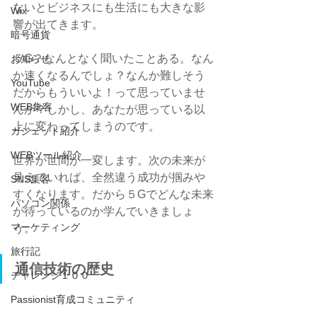
ないとビジネスにも生活にも大きな影
Wix
響が出てきます。
暗号通貨
５G？なんとなく聞いたことある。なん
お知らせ
か速くなるんでしょ？なんか難しそう
YouTube
だからもういいよ！って思っていませ
WEB集客
んか？しかし、あなたが思っている以
上に変わってしまうのです。
ガジェット紹介
WEBツール紹介
世界が世間が一変します。次の未来が
見えていれば、全然違う成功が掴みや
SNS集客
すくなります。だから５Gでどんな未来
パソコン関係
が待っているのか学んでいきましょ
マーケティング
う。
旅行記
通信技術の歴史
チャレンジ１００
Passionist育成コミュニティ