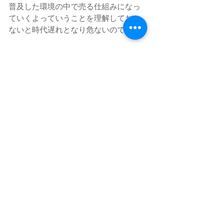
普及した環境の中で売る仕組みになっ
ていくよっていうことを理解しておか
ないと時代遅れとなり危ないのです。
あなたががどういったビジネスをやっ
ていたとしても、このマインドを持っ
てる人だけが未来が見えて勝てるとい
うことです。
トヨタやmicrosoftはもうみています
私達はまだ５Gのことがわかっていませ
んが、それを理解することで次の時代
というゲームに参加できるようになる
わけです。
マーケティング