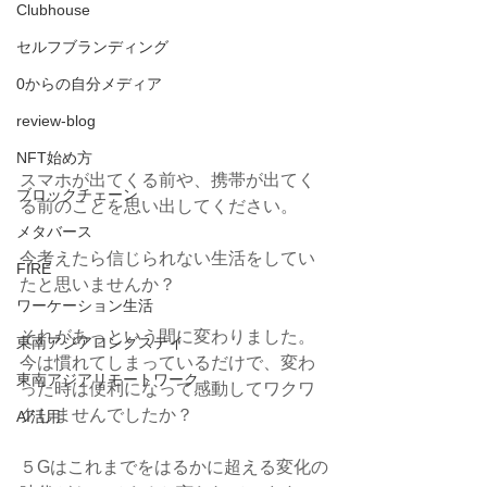
Clubhouse
セルフブランディング
0からの自分メディア
review-blog
NFT始め方
スマホが出てくる前や、携帯が出てく
ブロックチェーン
る前のことを思い出してください。
メタバース
今考えたら信じられない生活をしてい
FIRE
たと思いませんか？
ワーケーション生活
それがあっという間に変わりました。
東南アジアロングステイ
今は慣れてしまっているだけで、変わ
東南アジアリモートワーク
った時は便利になって感動してワクワ
クしませんでしたか？
AI活用
５Gはこれまでをはるかに超える変化の