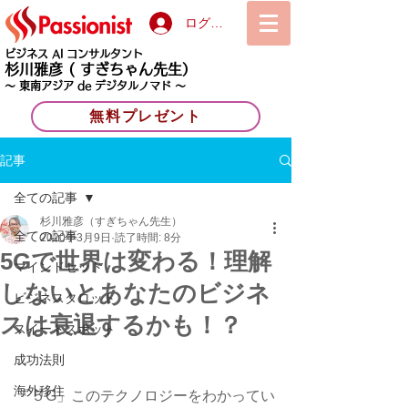
ログイン
ビジネス AI コンサルタント
杉川雅彦
( すぎちゃん先生）
〜 東南アジア de デジタルノマド 〜
無料プレゼント
記事
全ての記事
杉川雅彦（すぎちゃん先生）
全ての記事
2020年3月9日
読了時間: 8分
5Gで世界は変わる！理解
マインドセット
しないとあなたのビジネ
ビジネスタロット
スは衰退するかも！？
スイートスポット
成功法則
海外移住
「５G」このテクノロジーをわかってい