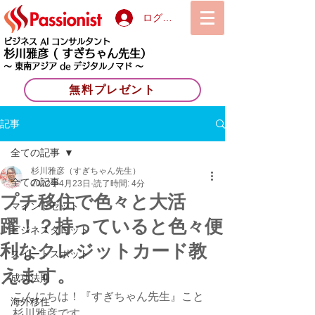
ログイン
ビジネス AI コンサルタント
杉川雅彦
( すぎちゃん先生）
〜 東南アジア de デジタルノマド 〜
無料プレゼント
記事
全ての記事
杉川雅彦（すぎちゃん先生）
全ての記事
2022年4月23日
読了時間: 4分
プチ移住で色々と大活
マインドセット
躍！？持っていると色々便
ビジネスタロット
利なクレジットカード教
スイートスポット
えます。
成功法則
こんにちは！『すぎちゃん先生』こと
海外移住
杉川雅彦です。