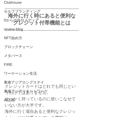
Clubhouse
セルフブランディング
海外に行く時にあると便利な
0からの自分メディア
クレジット付帯機能とは
review-blog
NFT始め方
ブロックチェーン
メタバース
FIRE
ワーケーション生活
東南アジアロングステイ
クレジットカードはどれでも同じとい
東南アジアリモートワーク
うわけではありません。
せっかく持っているのに使いこなせて
AI活用
いない方が大半です。
海外に行く場合あると便利なクレジッ