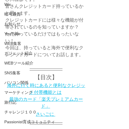
Wix
皆さんクレジットカード持っているか
と思います。
暗号通貨
クレジットカードには様々な機能が付
お知らせ
帯されているのを知っていますか？
YouTube
ただ持っているだけではもったいな
い！
WEB集客
今回は、持っていると海外で便利なク
ガジェット紹介
レジットカードについてお話します。
WEBツール紹介
SNS集客
【目次】
パソコン関係
海外に行く時にあると便利なクレジッ
ト付帯機能とは
マーケティング
最強のカード「楽天プレミアムカー
旅行記
ド」
チャレンジ１００
さいごに 
Passionist育成コミュニティ