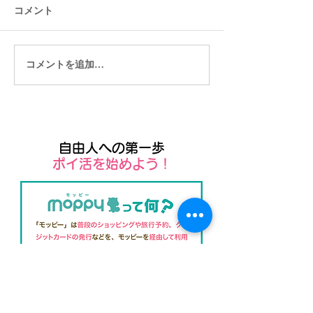
コメント
コメントを追加…
【2022年2月版】東南アジ
プチ移住におす
アのネット環境ってどう
Airbnb(エアビ
なってるの？
自由人への第一歩
​ポイ活を始めよう！