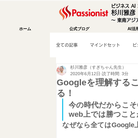
ビジネス A
杉川雅彦
〜 東南アジア
ホーム
公式ブログ
AI活
全ての記事
マインドセット
ビ
杉川雅彦（すぎちゃん先生）
成功法則
海外移住
Wix
2020年6月12日
読了時間: 3分
Googleを理解す
る！
WEB集客
ガジェット紹介
今の時代だからこそG
web上では勝つこ
マーケティング
旅行記
なぜなら全てはGoog