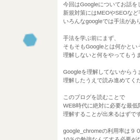
今回はGoogleについてお話
Clubhouse
セルフブランデ
新規対策にはMEOやSEOな
いろんなgoogleでは手法が
NFT始め方
ブロックチェーン
手法を学ぶ前にまず、
そもそもGoogleとは何かと
理解しないと何をやってもう
ワーケーション生活
東南アジ
Googleを理解してないから
理解したうえで読み進めてく
AI活用
このブログを読むことで
WEB時代に絶対に必要な最低
理解することが出来るはずで
google_chromeの利用率は
10％の勉強なんてする必要が