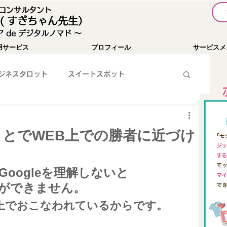
I コンサルタント
( すぎちゃん先生）
 de デジタルノマド 〜
用サービス
プロフィール
サービスメ
ジネスタロット
スイートスポット
暗号通貨
お知らせ
YouTube
ることでWEB上での勝者に近づけ
WEBツール紹介
SNS集客
パソコン関係
oogleを理解しないと
とができません。
チャレンジ１００
Passionist育成コミュニティ
le上でおこなわれているからです。