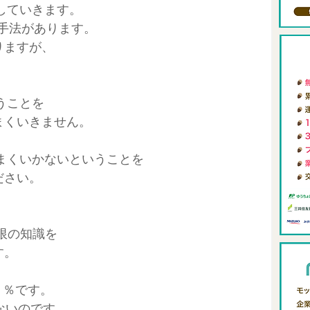
をしていきます。
ィング
0からの自分メディア
review-blog
ど手法があります。
ありますが、
メタバース
FIRE
いうことを
まくいきません。
アロングステイ
東南アジアリモートワーク
うまくいかないということを
ださい。
限の知識を
す。
９０％です。
ないのです。