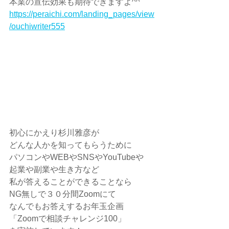
本業の宣伝効果も期待できますよ^^
https://peraichi.com/landing_pages/view
/ouchiwriter555
初心にかえり杉川雅彦が 
どんな人かを知ってもらうために 
パソコンやWEBやSNSやYouTubeや 
起業や副業や生き方など 
私が答えることができることなら 
NG無しで３０分間Zoomにて 
なんでもお答えするお年玉企画 
「Zoomで相談チャレンジ100」 ​