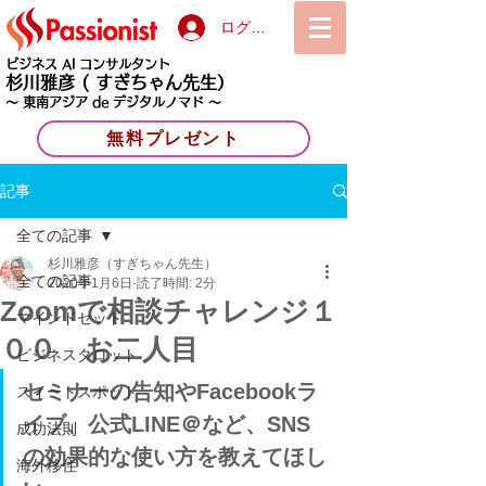
ログイン
ビジネス AI コンサルタント
杉川雅彦
( すぎちゃん先生）
〜 東南アジア de デジタルノマド 〜
無料プレゼント
記事
全ての記事
杉川雅彦（すぎちゃん先生）
全ての記事
2020年1月6日
読了時間: 2分
Zoomで相談チャレンジ１
マインドセット
００ お二人目
ビジネスタロット
セミナーの告知やFacebookラ
スイートスポット
イブ、公式LINE＠など、SNS
成功法則
の効果的な使い方を教えてほし
海外移住