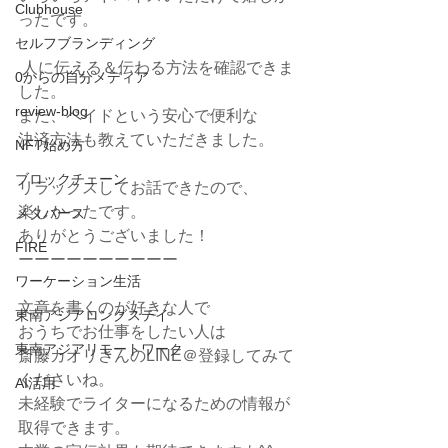
Clubhouse
ったです。
セルフブランディング
 人に伝える＆伝わる方法を確認できま
0からの自分メディア
した。
review-blog
また、ペイドという安心で便利な
決済方法も教えていただきました。
NFT始め方
ブロックチェーン
リラックスしてお話できたので、
楽しかったです。 
メタバース
ありがとうございました！
FIRE
ーーーーーーーーーー
ワーケーション生活
文章を書くのが好きな人で
東南アジアロングステイ
おうちでお仕事をしたい人は
東南アジアリモートワーク
斎藤カオリさんのLINE＠登録してみて
くださいね。
AI活用
未経験でライターになるための情報が
取得できます。