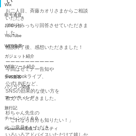
い
Wix
お二人目、斉藤カオリさまからご相談
暗号通貨
いただき
お知らせ
３０分みっちり回答させていただきま
した。
YouTube
WEB集客
相談終了後、感想いただきました！
ガジェット紹介
ーーーーーーーーーー
WEBツール紹介
今回はセミナー告知や
Facebookライブ、
SNS集客
公式LINEなど、
パソコン関係
SNSの効果的な使い方を
マーケティング
教えていただきました。 
旅行記
杉ちゃん先生の
チャレンジ１００
「これなら自分も知りたい！」
とご意見もいただき、
Passionist育成コミュニティ
いろいろアドバイスいただけて嬉しか