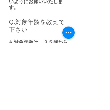
いようにお願いいたしま
す。
Q.対象年齢を教えて
下さい
A.対象年齢は、３５歳から
６０歳とさせていただいて
おりますが、 人生を変えた
い！悔いを残したくない！
最高の人生を歩みたい！と
強く感じて行動できる人で
あれば対象年齢以外の方で
も大丈夫です。 楽して稼ぎ
たい、努力はしたくないと
いう人は、対象年齢であっ
ても来ないで下さい。