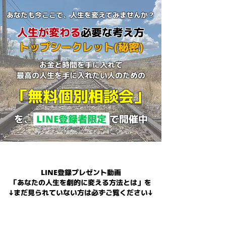
あなたも今ここで、人生を変えてみませんか？
人生が変わる
必要な考え方
トップシークレット(秘密)
お金と時間を手に入れて
最高の人生を手に入れたい人のための
「無料個別相談会」
を、
LINE登録者限定
で開催中
LINE登録プレゼント動画
「あなたの人生を劇的に変える方法とは」を
↓まだ見られていない方は必ずご覧ください↓