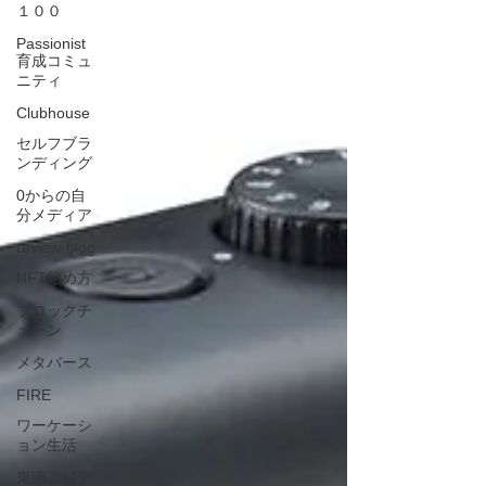
１００
Passionist
育成コミュ
ニティ
Clubhouse
セルフブラ
ンディング
0からの自
分メディア
review-blog
NFT始め方
ブロックチ
ェーン
メタバース
FIRE
ワーケーシ
ョン生活
東南アジア