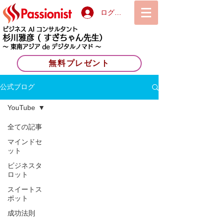
ログイン
ビジネス AI コンサルタント
杉川雅彦
( すぎちゃん先生）
〜 東南アジア de デジタルノマド 〜
無料プレゼント
公式ブログ
YouTube
全ての記事
マインドセ
ット
ビジネスタ
ロット
スイートス
ポット
成功法則