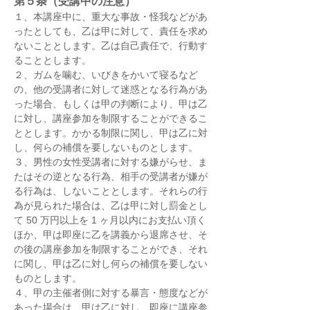
第５条（受講中の注意）
１、本講座中に、重大な事故・怪我などがあ
ったとしても、乙は甲に対して、責任を求め
ないこととします。乙は自己責任で、行動す
ることとします。
２、ガムを噛む、いびきをかいて寝るなど
の、他の受講者に対して迷惑となる行為があ
った場合、もしくは甲の判断により、甲は乙
に対し、講座参加を制限することができるこ
ととします。かかる制限に関し、甲は乙に対
し、何らの補償を要しないものとします。
３、男性の女性受講者に対する嫌がらせ、ま
たはその逆となる行為、相手の受講者が嫌が
る行為は、しないこととします。それらの行
為が見られた場合は、乙は甲に対し罰金とし
て 50 万円以上を 1 ヶ月以内にお支払い頂く
ほか、甲は即座に乙を講義から退席させ、そ
の後の講座参加を制限することができ、それ
に関し、甲は乙に対し何らの補償を要しない
ものとします。
４、甲の主催者側に対する暴言・態度などが
あった場合は、甲は乙に対し、即座に講座参