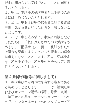
理由に関わらずお受けできないことに同意す
ることとします。
２、甲は、本講座の受講中または受講後の返
金には、応じないこととします。
３、乙は、甲および甲の代表者に対する誹謗
中傷・嫌がらせといった行為を一切しないこ
ととします。
４、乙は、申し込み後に、家族に相談しなか
ったために、「親に反対されたので受講をや
めます」「配偶者（夫・妻）に反対されたの
で返金を要求します」といった理由での返金
請求をしないこととします。乙は、受講決定
を、乙自身で行い、乙自身が自分の決定に責
任を持つこととします。
第４条(著作権等に関しまして)
１．本講座は甲が著作権を有する講座である
と認めることとします。　　乙は、講義動画
およびオンライン講義の撮影、録音、複製
（第三者との共有、オークションサイトへの
出品、インターネット上へのアップロード等