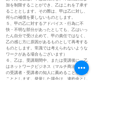
加を制限することができ、乙はこれを了承す
ることとします。その際は、甲は乙に対し、
何らの補償を要しないものとします。
５、甲の乙に対するアドバイス・行為に不
快・不明な部分があったとしても、乙はいっ
たん自分で受け止めて、甲の責任ではなく、
乙の感じ方に原因があるものとして再考する
ものとします。常識では考えられないような
ワークがある場合もございます）
６、乙は、受講期間中、または受講後に、乙
はネットワークビジネス（マルチ商法）を他
の受講者・受講者の知人に薦めることがない
こととします。発覚した場合は、違約金とし
て、50万円以上を1ヶ月以内に乙は甲に支払
うこととします。
７、乙は、受講期間中に、甲の主催するセミ
ナー以外のセミナーを薦めること、また物品
販売、霊感商法など営利行為をすることがな
いこととします。
８、前各項のほか、乙は、甲が別途定める会
員規則に従うとともに、下記の事項をしない