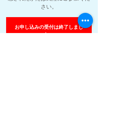
さい。
お申し込みの受付は終了しまし
た。
他のイベントを見る
日時・場所
2021年1月18日 21:00 – 2021年1月19日
22:30
オンラインビデオ会議zoom
講座について
前日にお届けするリマインダーメールの
『
Zoom ミーティングに参加
』を押すと
説明会に参加できますので