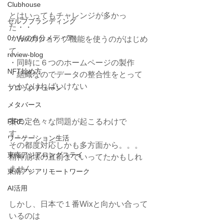
Clubhouse
とはいってもチャレンジが多かっ
セルフブランディング
た・・
0からの自分メディア
・Wixのショップ機能を使うのがはじめ
て
review-blog
・同時に６つのホームページの製作
NFT始め方
・組織なのでデータの整合性をとって
いかなければいけない
ブロックチェーン
メタバース
FIRE
案の定色々な問題が起こるわけで
す。。。
ワーケーション生活
その都度対応しかも多方面から。。。
東南アジアロングステイ
精神崩壊の直前までいってたかもしれ
ません
東南アジアリモートワーク
AI活用
しかし、日本で１番Wixと向かい合って
いるのは