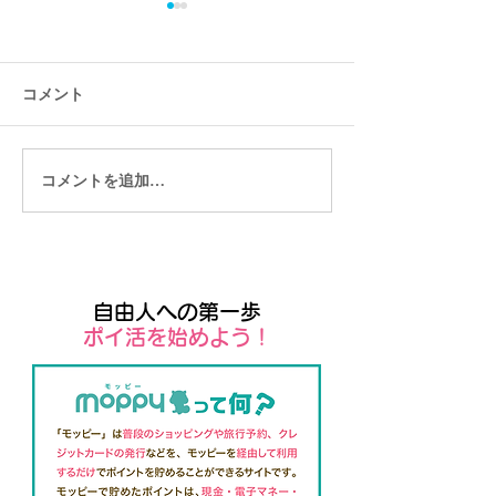
コメント
コメントを追加…
Wix管理者向けモバイルア
ユーザー向けの
プリ「Wix owner」
アプリSpaces b
自由人への第一歩
​ポイ活を始めよう！