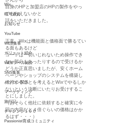
Wix
自身のHPと加盟店のHPの製作をやっ
てもらえないかと
暗号通貨
話をいただきました。
お知らせ
YouTube
正直、Wixは機能面と価格面で勝るてい
WEB集客
る面もあるけど
ガジェット紹介
コードは一切いじれないため操作でき
ない部分もあったりするので受けるか
WEBツール紹介
どうか正直思いましたが、安くホーム
SNS集客
ページやショップのシステムを構築し
パソコン関係
維持することを考えるとWixでやるしか
ないという決断にいたりお受けするこ
マーケティング
とにしました。
旅行記
（おそらく他社に依頼すると確実に今
回の内容だと４倍ぐらいの価格はかか
チャレンジ１００
るはず・・・）
Passionist育成コミュニティ