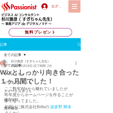
ログイン
ビジネス AI コンサルタント
杉川雅彦
( すぎちゃん先生）
〜 東南アジア de デジタルノマド 〜
無料プレゼント
記事
全ての記事
杉川雅彦（すぎちゃん先生）
全ての記事
2020年5月19日
読了時間: 2分
Wixとしっかり向き合った
マインドセット
１ヶ月間でした！
ビジネスタロット
ここ数年Wixから離れていましたが
スイートスポット
昨年度からホームページを作ることが
成功法則
多くなってました。
年明けに株式会社Brifuの 
波多野 輝未
海外移住
さんから