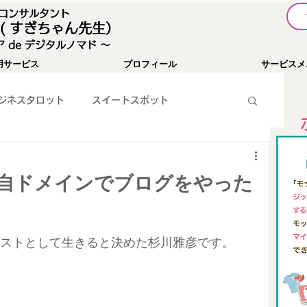
I コンサルタント
( すぎちゃん先生）
 de デジタルノマド 〜
用サービス
プロフィール
サービスメ
ジネスタロット
スイートスポット
暗号通貨
お知らせ
YouTube
自ドメインでブログをやった
WEBツール紹介
SNS集客
パソコン関係
リストとして生きると決めた杉川雅彦です。
チャレンジ１００
Passionist育成コミュニティ