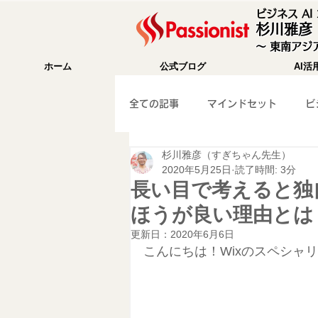
ビジネス A
杉川雅彦
〜 東南アジア
ホーム
公式ブログ
AI活
全ての記事
マインドセット
ビ
杉川雅彦（すぎちゃん先生）
成功法則
海外移住
Wix
2020年5月25日
読了時間: 3分
長い目で考えると独
ほうが良い理由とは
WEB集客
ガジェット紹介
更新日：
2020年6月6日
こんにちは！Wixのスペシャ
マーケティング
旅行記