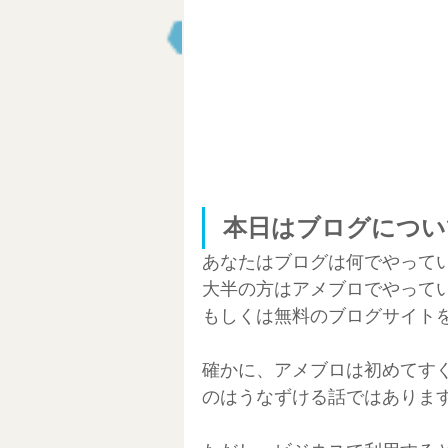
Clubhouse
セルフブランデ
NFT始め方
ブロックチェーン
ワーケーション生活
東南アジ
本日はブログについ
AI活用
あなたはブログは何でやって
大半の方はアメブロでやって
もしくは無料のブログサイト
確かに、アメブロは初めてす
のはうなずける話ではありま