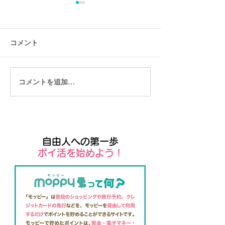
コメント
コメントを追加…
Wix管理者向けモバイルア
ユーザー向けの
プリ「Wix owner」
アプリSpaces b
自由人への第一歩
​ポイ活を始めよう！