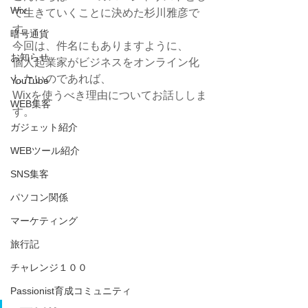
Wix
て生きていくことに決めた杉川雅彦で
す。
暗号通貨
今回は、件名にもありますように、
お知らせ
個人起業家がビジネスをオンライン化
したいのであれば、
YouTube
Wixを使うべき理由についてお話ししま
WEB集客
す。
ガジェット紹介
WEBツール紹介
SNS集客
パソコン関係
マーケティング
旅行記
チャレンジ１００
Passionist育成コミュニティ