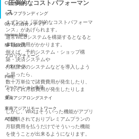
 圧倒的なコストパフォーマン
Clubhouse
ス
セルフブランディング
まず1つは「圧倒的なコストパフォーマ
0からの自分メディア
ンス」があげられます。
review-blog
通常WEBシステムを構築するとなると
多額の費用がかかります。
NFT始め方
例えば、予約システム・ショップ構
ブロックチェーン
築・決済システムや
メタバース
月額課金のシステムなどを導入しよう
と思ったら、
FIRE
数十万単位で諸費費用が発生したり、
ワーケーション生活
それぞれ月額費用が発生したりしま
す。
東南アジアロングステイ
東南アジアリモートワーク
しかし、Wixはそういった機能がアプリ
AI活用
で提供されておりプレミアムプランの
月額費用を払うだけでそういった機能
を使うことが出来るようになります。