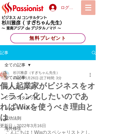
ログイン
ビジネス AI コンサルタント
杉川雅彦
( すぎちゃん先生）
〜 東南アジア de デジタルノマド 〜
無料プレゼント
記事
全ての記事
杉川雅彦（すぎちゃん先生）
全ての記事
2020年5月26日
読了時間: 3分
個人起業家がビジネスをオ
マインドセット
ンライン化したいのであ
ビジネスタロット
ればWixを使うべき理由と
スイートスポット
は
成功法則
更新日：
2022年3月16日
海外移住
こんにちは！Wixのスペシャリストとし