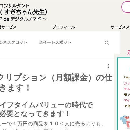
I コンサルタント
( すぎちゃん先生）
 de デジタルノマド 〜
用サービス
プロフィール
サービスメ
ジネスタロット
スイートスポット
暗号通貨
お知らせ
YouTube
スクリプション（月額課金）の仕
きます！
WEBツール紹介
SNS集客
パソコン関係
イフタイムバリューの時代で
必要となってきます！
チャレンジ１００
Passionist育成コミュニティ
ューで１万円の商品を１００人に売るよりも、