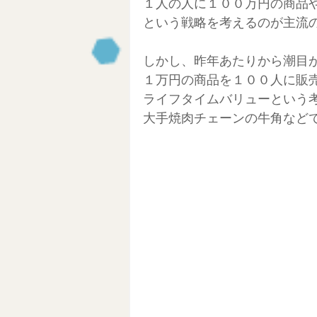
１人の人に１００万円の商品
Clubhouse
セルフブランデ
という戦略を考えるのが主流
しかし、昨年あたりから潮目
NFT始め方
ブロックチェーン
１万円の商品を１００人に販
ライフタイムバリューという
大手焼肉チェーンの牛角など
ワーケーション生活
東南アジ
AI活用