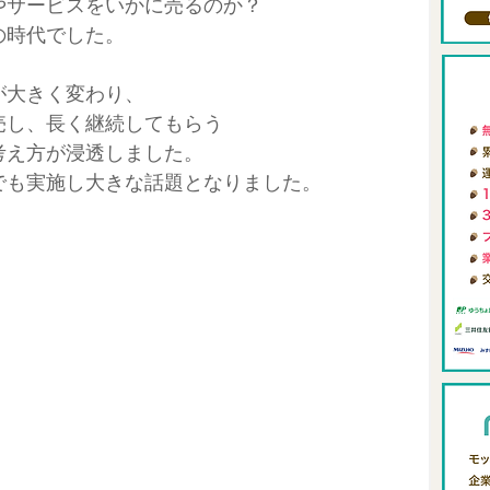
やサービスをいかに売るのか？
ィング
0からの自分メディア
review-blog
の時代でした。
が大きく変わり、
メタバース
FIRE
売し、長く継続してもらう
考え方が浸透しました。
でも実施し大きな話題となりました。
アロングステイ
東南アジアリモートワーク