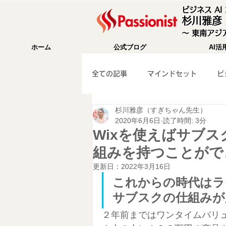
ビジネス A
杉川雅彦
〜 東南アジア
ホーム
公式ブログ
AI活
全ての記事
マインドセット
ビ
杉川雅彦（すぎちゃん先生）
成功法則
海外移住
Wix
2020年6月6日
読了時間: 3分
Wixを使えばサブ
組みを持つことがで
WEB集客
ガジェット紹介
更新日：
2022年3月16日
これからの時代はラ
サブスクの仕組みが
マーケティング
旅行記
２年前まではワンタイムバリ