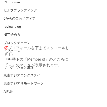
Clubhouse
セルフブランディング
0からの自分メディア
review-blog
NFT始め方
ブロックチェーン
②
プロフィールを下までスクロールし
メタバース
ます。
FIRE
　一番下の「Member of」のところに
『＋』のマークが表示されます。
ワーケーション生活
東南アジアロングステイ
東南アジアリモートワーク
AI活用