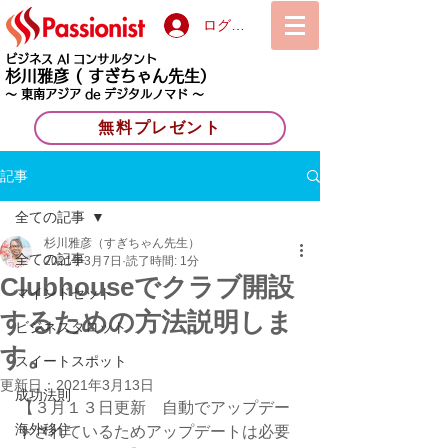
ログイン
ビジネス AI コンサルタント
杉川雅彦
( すぎちゃん先生）
〜 東南アジア de デジタルノマド 〜
無料プレゼント
記事
全ての記事
杉川雅彦（すぎちゃん先生）
全ての記事
2021年3月7日
読了時間: 1分
Clubhouseでクラブ開設
マインドセット
するための方法説明しま
ビジネスタロット
す。
スイートスポット
更新日：
2021年3月13日
成功法則
【３月１３日更新　自動でアップデー
海外移住
トされているためアップデートは必要