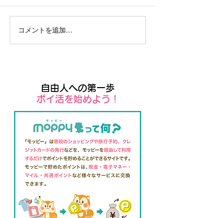
コメントを追加…
ユーザー向けのモバイル
Wixではじめる
アプリSpaces by Wix
Tシャツ販売
自由人への第一歩
​ポイ活を始めよう！