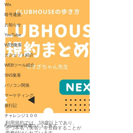
Wix
暗号通貨
お知らせ
YouTube
WEB集客
ガジェット紹介
WEBツール紹介
SNS集客
パソコン関係
マーケティング
旅行記
チャレンジ１００
利用規約では、18歳以上であり、
Passionist育成コミュニティ
かつ本名（実名）を登録することが
義務付けられています。