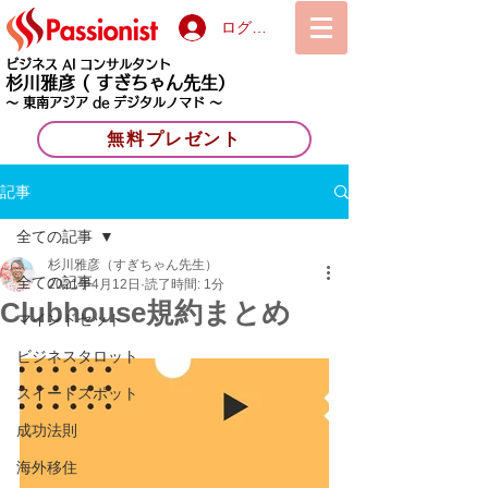
ログイン
ビジネス AI コンサルタント
杉川雅彦
( すぎちゃん先生）
〜 東南アジア de デジタルノマド 〜
無料プレゼント
記事
全ての記事
杉川雅彦（すぎちゃん先生）
全ての記事
2021年4月12日
読了時間: 1分
Clubhouse規約まとめ
マインドセット
ビジネスタロット
スイートスポット
成功法則
海外移住