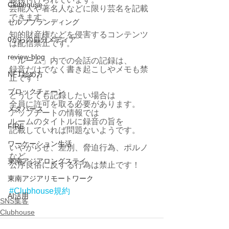
Clubhouse
芸能人や著名人などに限り芸名を記載
できます。
セルフブランディング
知的財産権などを侵害するコンテンツ
0からの自分メディア
は配信禁止です。
review-blog
「ルーム」内での会話の記録は、
録音だけでなく書き起こしやメモも禁
NFT始め方
止です！
ブロックチェーン
どうしても記録したい場合は
全員に許可を取る必要があります。
メタバース
アップデートの情報では
ルームのタイトルに録音の旨を
FIRE
記載していれば問題ないようです。
ワーケーション生活
いやがらせ、差別、脅迫行為、ポルノ
など
東南アジアロングステイ
公序良俗に反する行為は禁止です！
東南アジアリモートワーク
#Clubhouse規約
AI活用
SNS集客
Clubhouse