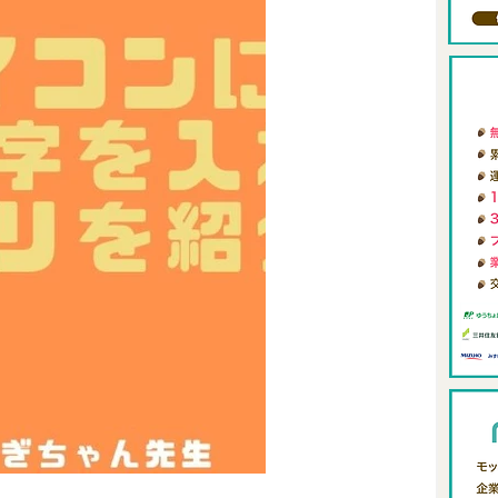
ィング
0からの自分メディア
review-blog
メタバース
FIRE
アロングステイ
東南アジアリモートワーク