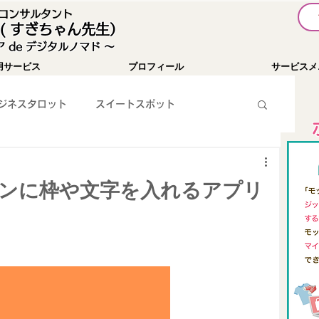
I コンサルタント
( すぎちゃん先生）
 de デジタルノマド 〜
用サービス
プロフィール
サービスメ
ジネスタロット
スイートスポット
暗号通貨
お知らせ
YouTube
アイコンに枠や文字を入れるアプリ
WEBツール紹介
SNS集客
パソコン関係
チャレンジ１００
Passionist育成コミュニティ