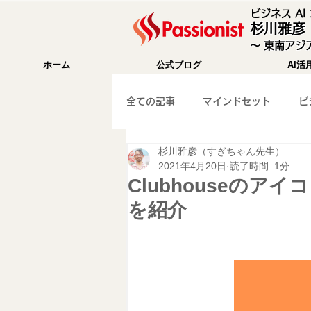
ビジネス A
杉川雅彦
〜 東南アジア
ホーム
公式ブログ
AI活
全ての記事
マインドセット
ビ
杉川雅彦（すぎちゃん先生）
成功法則
海外移住
Wix
2021年4月20日
読了時間: 1分
Clubhouseの
を紹介
WEB集客
ガジェット紹介
マーケティング
旅行記