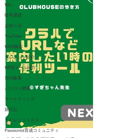
Wix
暗号通貨
お知らせ
YouTube
WEB集客
ガジェット紹介
WEBツール紹介
SNS集客
パソコン関係
マーケティング
旅行記
チャレンジ１００
Passionist育成コミュニティ