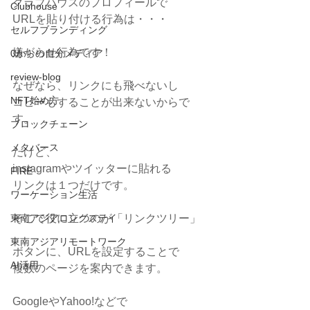
クラブハウスのプロフィールで
Clubhouse
URLを貼り付ける行為は・・・
セルフブランディング
嫌がらせ行為です！
0からの自分メディア
review-blog
なぜなら、リンクにも飛べないし
NFT始め方
コピーもすることが出来ないからで
す。
ブロックチェーン
メタバース
だけど、
instagramやツイッターに貼れる
FIRE
リンクは１つだけです。
ワーケーション生活
東南アジアロングステイ
そこで役に立つのが「リンクツリー」
東南アジアリモートワーク
ボタンに、URLを設定することで
AI活用
複数のページを案内できます。
GoogleやYahoo!などで