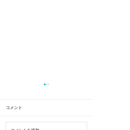
コメント
ファンを生み出す鍵とは