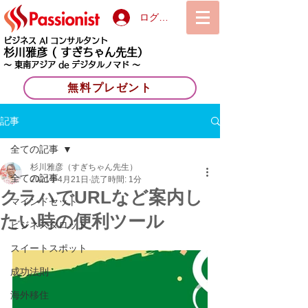
ログイン
ビジネス AI コンサルタント
杉川雅彦
( すぎちゃん先生）
〜 東南アジア de デジタルノマド 〜
無料プレゼント
記事
全ての記事
杉川雅彦（すぎちゃん先生）
全ての記事
2021年4月21日
読了時間: 1分
クラハでURLなど案内し
マインドセット
たい時の便利ツール
ビジネスタロット
スイートスポット
成功法則
海外移住