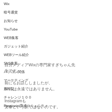
Wix
暗号通貨
お知らせ
YouTube
WEB集客
ガジェット紹介
WEBツール紹介
SNS集客
自分メディアWixの専門家すぎちゃん先
生です。
パソコン関係
マーケティング
前にもお話ししましたが、
旅行記
SNSは永遠ではありません。
チャレンジ１００
Instagramも
Passionist育成コミュニティ
安泰という訳ではないのです。