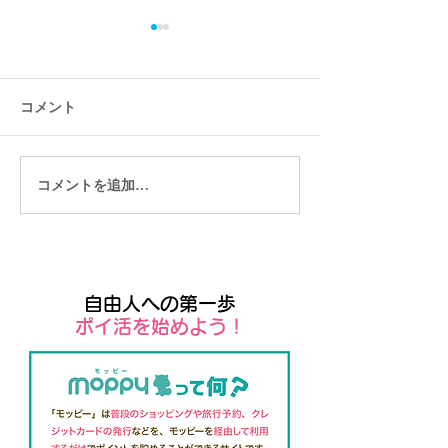
コメント
コメントを追加…
Wix管理者向けモバイルア
ユーザー向けの
プリ「Wix owner」
アプリSpaces b
自由人への第一歩
​ポイ活を始めよう！