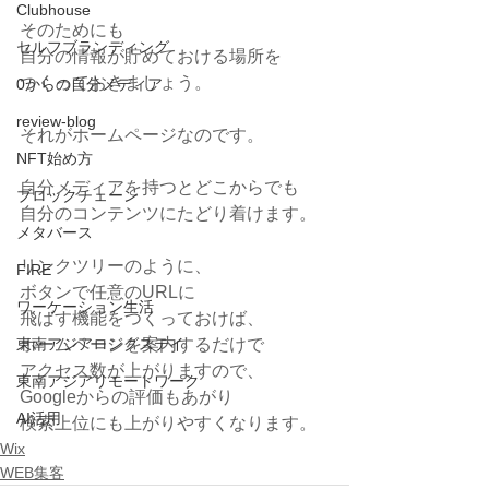
Clubhouse
そのためにも
セルフブランディング
自分の情報が貯めておける場所を
つくっておきましょう。
0からの自分メディア
review-blog
それがホームページなのです。
NFT始め方
自分メディアを持つとどこからでも
ブロックチェーン
自分のコンテンツにたどり着けます。
メタバース
リンクツリーのように、
FIRE
ボタンで任意のURLに
ワーケーション生活
飛ばす機能をつくっておけば、
東南アジアロングステイ
ホームページを案内するだけで
アクセス数が上がりますので、
東南アジアリモートワーク
Googleからの評価もあがり
AI活用
検索上位にも上がりやすくなります。
Wix
WEB集客