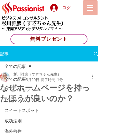
ログイン
ビジネス AI コンサルタント
杉川雅彦
( すぎちゃん先生）
〜 東南アジア de デジタルノマド 〜
無料プレゼント
記事
全ての記事
杉川雅彦（すぎちゃん先生）
全ての記事
2021年5月29日
読了時間: 1分
なぜホームページを持っ
マインドセット
たほうが良いのか？
ビジネスタロット
スイートスポット
成功法則
海外移住