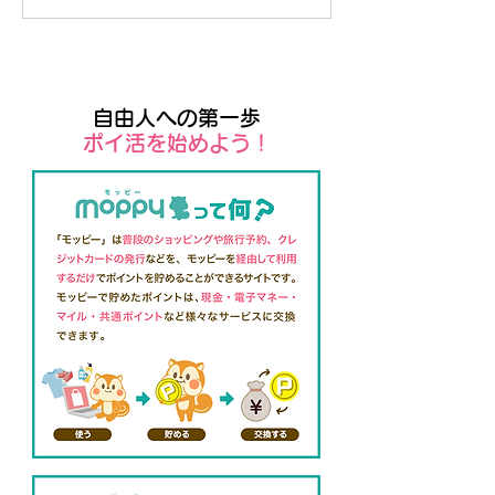
アプリSpaces by Wix
Tシャツ販売
自由人への第一歩
​ポイ活を始めよう！