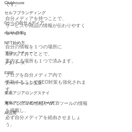
Clubhouse
です。
セルフブランディング
自分メディアを持つことで、
0からの自分メディア
サービスや商品の情報が伝わりやすく
なります。
review-blog
NFT始め方
自分の情報を１つの場所に
ブロックチェーン
集約しておくことで、
案内する場所も１つで済みます。
メタバース
FIRE
ブログを自分メディア内で
更新することでSEO対策も強化されま
ワーケーション生活
す。
東南アジアロングステイ
東南アジアリモートワーク
すべてのSNS情報やWEBツールの情報
を掲載し、
AI活用
必ず自分メディアを経由させましょ
う。