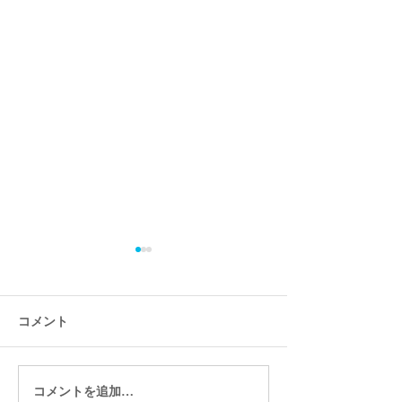
コメント
コメントを追加…
ユーザー向けのモバイル
Wixではじめる