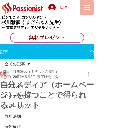
ログイン
ビジネス AI コンサルタント
杉川雅彦
( すぎちゃん先生）
〜 東南アジア de デジタルノマド 〜
無料プレゼント
記事
全ての記事
杉川雅彦（すぎちゃん先生）
全ての記事
2021年6月3日
読了時間: 1分
自分メディア（ホームペー
マインドセット
ジ）を持つことで得られ
ビジネスタロット
るメリット
スイートスポット
成功法則
海外移住