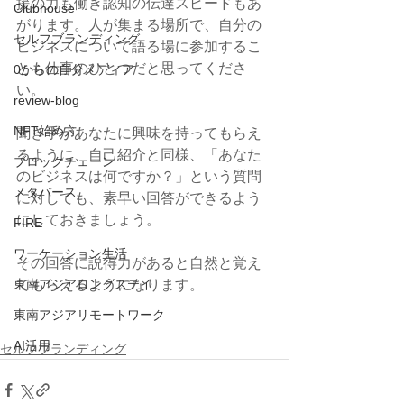
援の力も働き認知の伝達スピードもあ
Clubhouse
がります。人が集まる場所で、自分の
セルフブランディング
ビジネスについて語る場に参加するこ
とも仕事のひとつだと思ってくださ
0からの自分メディア
い。
review-blog
NFT始め方
聞き手があなたに興味を持ってもらえ
るように、自己紹介と同様、「あなた
ブロックチェーン
のビジネスは何ですか？」という質問
メタバース
に対しても、素早い回答ができるよう
にしておきましょう。
FIRE
ワーケーション生活
その回答に説得力があると自然と覚え
東南アジアロングステイ
てもらえるようになります。
東南アジアリモートワーク
AI活用
セルフブランディング