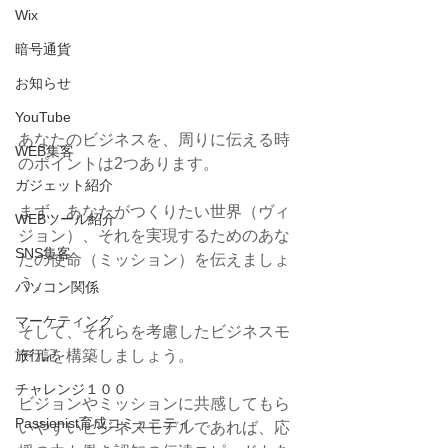
Wix
暗号通貨
お知らせ
YouTube
あなたのビジネスを、周りに伝える時
WEB集客
のポイントは2つあります。
ガジェット紹介
まず、あなたがつくりたい世界（ヴィ
WEBツール紹介
ジョン）、それを実現するためのあな
SNS集客
たの使命（ミッション）を伝えましょ
う。
パソコン関係
マーケティング
そして、それらを考慮したビジネスモ
旅行記
デルを構築しましょう。
チャレンジ１００
ビジョンやミッションに共感してもら
Passionist育成コミュニティ
いやすいビジネスモデルであれば、応