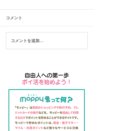
コメント
コメントを追加…
起業したら商工会議所に
オンラインで人
も加入しよう
そう
自由人への第一歩
​ポイ活を始めよう！