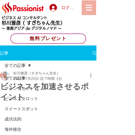
ログイン
ビジネス AI コンサルタント
杉川雅彦
( すぎちゃん先生）
〜 東南アジア de デジタルノマド 〜
無料プレゼント
記事
全ての記事
杉川雅彦（すぎちゃん先生）
全ての記事
2021年7月25日
読了時間: 1分
ビジネスを加速させるポ
マインドセット
イント
ビジネスタロット
スイートスポット
成功法則
海外移住