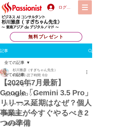
ログイン
ビジネス AI コンサルタント
杉川雅彦
( すぎちゃん先生）
〜 東南アジア de デジタルノマド 〜
無料プレゼント
記事
全ての記事
杉川雅彦（すぎちゃん先生）
全ての記事
6月29日
読了時間: 6分
【2026年7月最新】
マインドセット
Google「Gemini 3.5 Pro」
ビジネスタロット
リリース延期はなぜ？個人
スイートスポット
事業主が今すぐやるべき2
成功法則
つの準備
海外移住