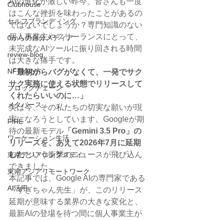
AIの進化が激しい昨今、皆さんも一度
Clubhouse
はこんな挫折を味わったことがあるの
セルフブランディング
ではないでしょうか？専門知識のない
個人事業主やフリーランスにとって、
0からの自分メディア
未完成なAIツールに振り回される時間
review-blog
は大きな痛手です。
NFT始め方
「最初からバグがなくて、一発でサク
サク実務に使える状態でリリースして
ブロックチェーン
くれたらいいのに…」
メタバース
実は今、その私たちの切実な願いが現
実になろうとしています。Googleが期
FIRE
待の最新モデル
「Gemini 3.5 Pro」の
ワーケーション生活
リリースを、あえて2026年7月に延期
した
という衝撃のニュースが飛び込ん
東南アジアロングステイ
できました。
東南アジアリモートワーク
本記事では、Google AIの専門家である
AI活用
「すぎちゃん先生」が、このリリース
延期が意味する業界の大きな変化と、
最新AIの登場を待つ間に個人事業主が