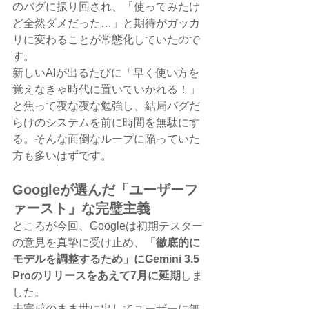
のバグに振り回され、「使ってみたけ
ど全然ダメだった…」と期待がガッカ
リに変わることが常態化していたので
す。
新しいAIが出るたびに「早く使い方を
覚えなきゃ時代に置いていかれる！」
と焦って夜な夜な勉強し、結局バグだ
らけのシステムを前に時間を無駄にす
る。そんな面倒なループに陥っていた
方も多いはずです。
Googleが選んだ「ユーザーフ
ァースト」な完璧主義
ところが今回、Googleは初期テスター
の意見を真摯に受け止め、
「徹底的に
モデルを調整するため」にGemini 3.5 
Proのリリースをあえて7月に延期
しま
した。
未完成のまま世に出してユーザーに無