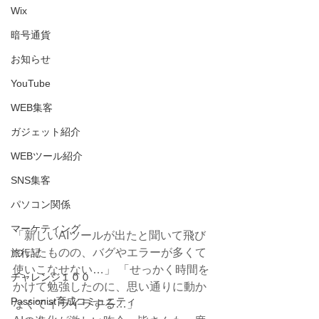
Wix
暗号通貨
お知らせ
YouTube
WEB集客
ガジェット紹介
WEBツール紹介
SNS集客
パソコン関係
マーケティング
「新しいAIツールが出たと聞いて飛び
ついたものの、バグやエラーが多くて
旅行記
使いこなせない…」 「せっかく時間を
チャレンジ１００
かけて勉強したのに、思い通りに動か
Passionist育成コミュニティ
なくてイライラする…」