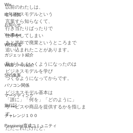
Wix
以前のわたしは、
ビジネスモデルという
暗号通貨
言葉すら知らなくて、
お知らせ
行き当たりばったりで
YouTube
仕事をしてしまい
あと半年で廃業というところまで
WEB集客
追い込まれたことがあります。
ガジェット紹介
私がうまくいくようになったのは
WEBツール紹介
ビジネスモデルを学び
SNS集客
つくるようになってからです。
パソコン関係
ビジネスモデル基本は
マーケティング
「誰に」「何を」「どのように」
旅行記
サービスや商品を提供するかを指しま
す。
チャレンジ１００
Passionist育成コミュニティ
ただこれだけだと、