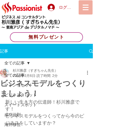
ログイン
ビジネス AI コンサルタント
杉川雅彦
( すぎちゃん先生）
〜 東南アジア de デジタルノマド 〜
無料プレゼント
記事
全ての記事
杉川雅彦（すぎちゃん先生）
全ての記事
2018年3月6日
読了時間: 2分
ビジネスモデルをつくり
マインドセット
ましょう！
ビジネスタロット
新しい生き方の伝道師！杉川雅彦で
スイートスポット
す！
成功法則
ビジネスモデルをつくってから今のビ
ジネスをしていますか？
海外移住