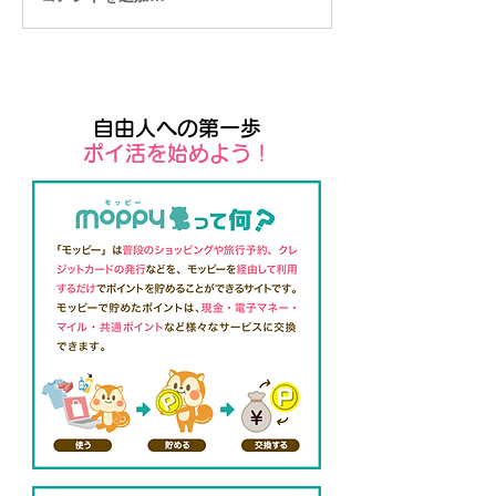
にネットショップがつく
リアルもオンラ
れます
ベントも簡単に
自由人への第一歩
​ポイ活を始めよう！