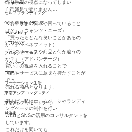
売り手側の視点になってしまい
Clubhouse
自己満足で売れません…
セルフブランディング
0からの自分メディア
「お客さまの悩みや困っていること
は？」（ウォンツ・ニーズ）
review-blog
「買ったらどんな良いことがあるの
NFT始め方
か？」（ベネフィット）
「他のサービスや商品と何が違うの
ブロックチェーン
か？」（アドバンテージ）
メタバース
買い手の視点を入れることで
FIRE
商品やサービスに意味を持たすことが
でき
ワーケーション生活
売れる商品となります。
東南アジアロングステイ
例えば、私はホームページやランディ
東南アジアリモートワーク
ングページの制作を行い
AI活用
WEBとSNSの活用のコンサルタントを
しています。
これだけを聞いても、