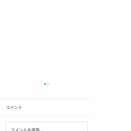
コメント
コメントを追加…
Wixストアをつかえば簡単
「Wixイベント