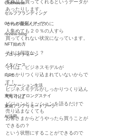
本商品を買ってくれるというデータが
Clubhouse
あったりします。
セルフブランディング
0からの自分メディア
それが蔓延したために
人集めても２０％の人すら
review-blog
買ってくれない状況になっています。
NFT始め方
それは何故か！？
ブロックチェーン
メタバース
それは、ビジネスモデルが
しっかりつくり込まれていないからで
FIRE
す！
ワーケーション生活
ビジネスモデルがしっかりつくり込ん
東南アジアロングステイ
でいれば
ビジョンとミッションを語るだけで
東南アジアリモートワーク
売り込まなくても
AI活用
お客さまからどうやったら買うことが
できるの？
という状態にすることができるので