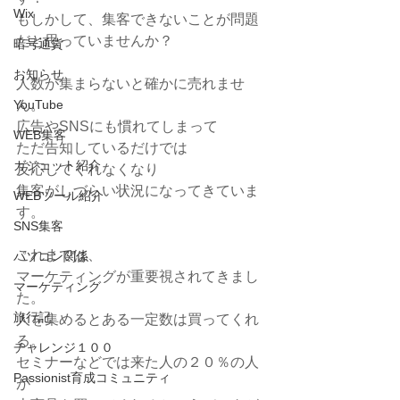
Wix
もしかして、集客できないことが問題
だと思っていませんか？
暗号通貨
お知らせ
人数が集まらないと確かに売れませ
YouTube
ん。
広告やSNSにも慣れてしまって
WEB集客
ただ告知しているだけでは
ガジェット紹介
反応してくれなくなり
集客がしづらい状況になってきていま
WEBツール紹介
す。
SNS集客
これまでは、
パソコン関係
マーケティングが重要視されてきまし
マーケティング
た。
旅行記
人を集めるとある一定数は買ってくれ
る。
チャレンジ１００
セミナーなどでは来た人の２０％の人
Passionist育成コミュニティ
が