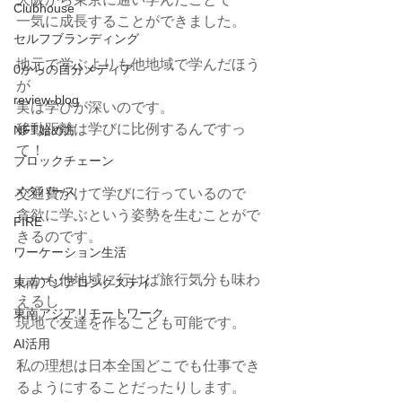
Clubhouse
一気に成長することができました。
セルフブランディング
地元で学ぶよりも他地域で学んだほう
0からの自分メディア
が
review-blog
実は学びが深いのです。
移動距離は学びに比例するんですっ
NFT始め方
て！
ブロックチェーン
メタバース
交通費かけて学びに行っているので
貪欲に学ぶという姿勢を生むことがで
FIRE
きるのです。
ワーケーション生活
しかも他地域に行けば旅行気分も味わ
東南アジアロングステイ
えるし
東南アジアリモートワーク
現地で友達を作ることも可能です。
AI活用
私の理想は日本全国どこでも仕事でき
るようにすることだったりします。