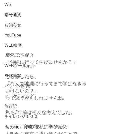
Wix
暗号通貨
お知らせ
YouTube
WEB集客
突然ですが
ガジェット紹介
「沖縄に行って学びませんか？」
WEBツール紹介
SNS集客
もしかしたら、
「なんで沖縄に行ってまで学ばなきゃ
パソコン関係
いけないの？」
マーケティング
って思うかもしれませんね。
旅行記
私も3年前はそんな考えでした。
チャレンジ１００
しかし、その後私は学び始め
Passionist育成コミュニティ
大阪から東京に通い学んだことで