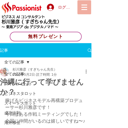
ログイン
ビジネス AI コンサルタント
杉川雅彦
( すぎちゃん先生）
〜 東南アジア de デジタルノマド 〜
無料プレゼント
記事
全ての記事
杉川雅彦（すぎちゃん先生）
全ての記事
2018年5月2日
読了時間: 1分
沖縄に行って学びません
マインドセット
か？
ビジネスタロット
稼げるビジネスモデル再構築プロデュ
スイートスポット
ーサー杉川雅彦です！
成功法則
今日はある作戦ミーティングでした！
全国に仲間がいるのは嬉しいですね〜♪
海外移住