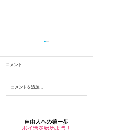
コメント
コメントを追加…
Wixストアをつかえば簡単
Wixでオンライ
にネットショップがつく
できる
れます
自由人への第一歩
​ポイ活を始めよう！