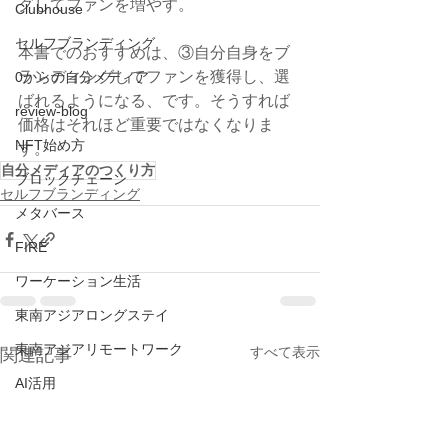
グしてファンを増やす。
Clubhouse
セルフブランディング
本書でのおすすめは、③自分自身をブ
ランディングしてファンを獲得し、選
0からの自分メディア
ばれるようになる、です。そうすれば
review-blog
価格はそれほど重要ではなくなりま
NFT始め方
す。
自分メディアのつくり方
ブロックチェーン
セルフブランディング
メタバース
FIRE
ワーケーション生活
東南アジアロングステイ
東南アジアリモートワーク
すべて表示
関連記事
AI活用