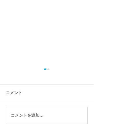
コメント
コメントを追加…
起業したら商工会議所に
ビジネスを加速
も加入しよう
イント