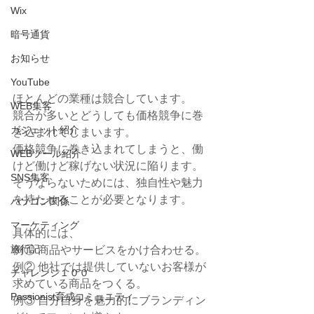
Wix
暗号通貨
お知らせ
YouTube
ほとんどの業種は競合しています。
WEB集客
競合が多いとどうしても価格競争に巻
ガジェット紹介
き込まれてしまいます。
価格競争に巻き込まれてしまうと、働
WEBツール紹介
けど働けど稼げない状況に陥ります。
SNS集客
そうならないためには、独自性や魅力
を持たせることが必要となります。
パソコン関係
マーケティング
具体的には、
旅行記
例① 商品やサービスをかけ合わせる。
例② 他社では提供していないお客様が
チャレンジ１００
求めている商品をつくる。
Passionist育成コミュニティ
例③ 自分自身を魅力的にブランディン