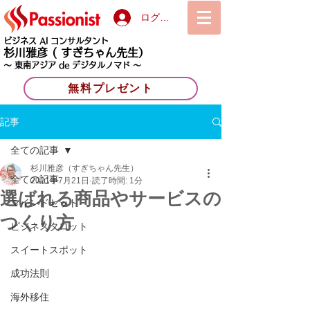
ログイン
ビジネス AI コンサルタント
杉川雅彦
( すぎちゃん先生）
〜 東南アジア de デジタルノマド 〜
無料プレゼント
記事
全ての記事
杉川雅彦（すぎちゃん先生）
全ての記事
2021年7月21日
読了時間: 1分
選ばれる商品やサービスの
マインドセット
つくり方
ビジネスタロット
スイートスポット
成功法則
海外移住