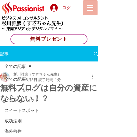
ログイン
ビジネス AI コンサルタント
杉川雅彦
( すぎちゃん先生）
〜 東南アジア de デジタルノマド 〜
無料プレゼント
記事
全ての記事
杉川雅彦（すぎちゃん先生）
全ての記事
2021年8月8日
読了時間: 1分
無料ブログは自分の資産に
マインドセット
ならない！？
ビジネスタロット
スイートスポット
成功法則
海外移住