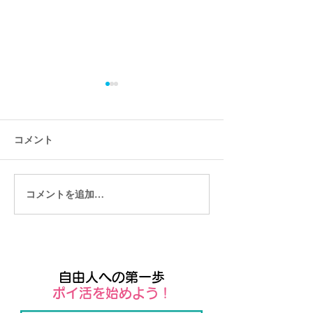
コメント
コメントを追加…
ユーザー向けのモバイル
Wixではじめる
アプリSpaces by Wix
Tシャツ販売
自由人への第一歩
​ポイ活を始めよう！