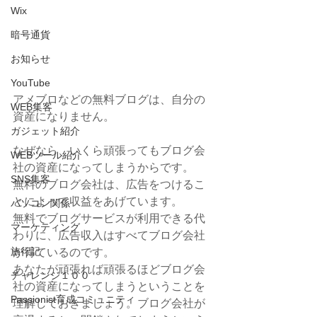
Wix
暗号通貨
お知らせ
YouTube
アメブロなどの無料ブログは、自分の
WEB集客
資産になりません。
ガジェット紹介
なぜなら、いくら頑張ってもブログ会
WEBツール紹介
社の資産になってしまうからです。
SNS集客
無料のブログ会社は、広告をつけるこ
とによって収益をあげています。
パソコン関係
無料でブログサービスが利用できる代
マーケティング
わりに、広告収入はすべてブログ会社
旅行記
が得ているのです。
あなたが頑張れば頑張るほどブログ会
チャレンジ１００
社の資産になってしまうということを
Passionist育成コミュニティ
理解しておきましょう。ブログ会社が