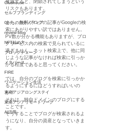
衰退すると、閉鎖されてしまうという
Clubhouse
リスクもあります。
セルフブランディング
また、無料ブログの記事がGoogleの検
0からの自分メディア
索にあがりやすい訳ではありません。
review-blog
PV数が分かる機能もありますが、ブロ
NFT始め方
グサービス内の検索で見られているに
過ぎません。ネット検索上で、他に同
ブロックチェーン
じような記事がなければ検索に引っか
メタバース
かる程度であると思ってください。
FIRE
では、自分のブログを検索に引っかか
ワーケーション生活
るようにするにはどうすればいいの
東南アジアロングステイ
か？
それは、独自ドメインのブログにする
東南アジアリモートワーク
ことです。
AI活用
そうすることでブログが検索されるよ
うになり、自分の資産となっていきま
す。