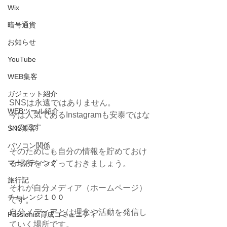
Wix
暗号通貨
お知らせ
YouTube
WEB集客
ガジェット紹介
SNSは永遠ではありません。
WEBツール紹介
今は人気であるInstagramも安泰ではな
いのです
SNS集客
パソコン関係
そのためにも自分の情報を貯めておけ
マーケティング
る場所をつくっておきましょう。
旅行記
それが自分メディア（ホームページ）
チャレンジ１００
です。
自分メディアとは理念や活動を発信し
Passionist育成コミュニティ
ていく場所です。