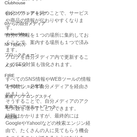
Clubhouse
自分メディアを持つことで、サービス
セルフブランディング
や商品の情報が伝わりやすくなりま
0からの自分メディア
す。
review-blog
自分の情報を１つの場所に集約してお
くことで、案内する場所も１つで済み
NFT始め方
ます。
ブロックチェーン
ブログを自分メディア内で更新するこ
とでSEO対策も強化されます。
メタバース
FIRE
すべてのSNS情報やWEBツールの情報
ワーケーション生活
を掲載し、必ず自分メディアを経由さ
せましょう。
東南アジアロングステイ
そうすることで、自分メディアのアク
東南アジアリモートワーク
セス数を増やすことができます。
時間はかかりますが、最終的には
AI活用
GoogleやYahoo!などの検索エンジン経
由で、たくさんの人に見てもらう機会