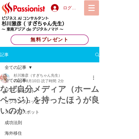
ログイン
ビジネス AI コンサルタント
杉川雅彦
( すぎちゃん先生）
〜 東南アジア de デジタルノマド 〜
無料プレゼント
記事
全ての記事
杉川雅彦（すぎちゃん先生）
全ての記事
2021年8月10日
読了時間: 2分
なぜ自分メディア（ホーム
マインドセット
ページ）を持ったほうが良
ビジネスタロット
いのか
スイートスポット
成功法則
海外移住