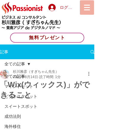
ログイン
ビジネス AI コンサルタント
杉川雅彦
( すぎちゃん先生）
〜 東南アジア de デジタルノマド 〜
無料プレゼント
記事
全ての記事
杉川雅彦（すぎちゃん先生）
全ての記事
2021年8月14日
読了時間: 1分
「Wix(ウィックス)」がで
マインドセット
きること
ビジネスタロット
スイートスポット
成功法則
海外移住