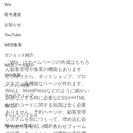
Wix
暗号通貨
お知らせ
YouTube
WEB集客
ガジェット紹介
「Wix」はホームページの作成はもちろ
WEBツール紹介
ん顧客管理や集客の機能もあります
SNS集客
ビジネスから、ネットショップ、ブロ
グまで、高機能なページが作れます。
パソコン関係
Wixは、WordPressなどのように細かい
マーケティング
調整などする時に必要なCSSやHTML
などのコードに関する知識は全く必要
旅行記
ありません。予約ページや、顧客管理
チャレンジ１００
システムを別につくって、埋め込む必
Passionist育成コミュニティ
要もありません。問い合わせフォーム