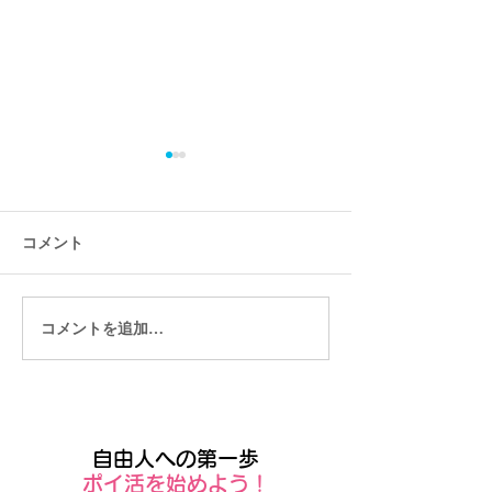
コメント
コメントを追加…
ユーザー向けのモバイル
Wixではじめる
アプリSpaces by Wix
Tシャツ販売
自由人への第一歩
​ポイ活を始めよう！