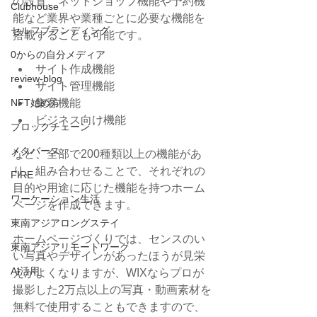
の設置、ネットショップ機能や予約機
Clubhouse
能など業界や業種ごとに必要な機能を
セルフブランディング
搭載することも可能です。
0からの自分メディア
サイト作成機能
review-blog
サイト管理機能
集客機能
NFT始め方
ビジネス向け機能
ブロックチェーン
メタバース
など、全部で200種類以上の機能があ
り、組み合わせることで、それぞれの
FIRE
目的や用途に応じた機能を持つホーム
ワーケーション生活
ページを作成できます。
東南アジアロングステイ
ホームページづくりでは、センスのい
東南アジアリモートワーク
い写真やデザインがあったほうが見栄
AI活用
えがよくなりますが、WIXならプロが
撮影した2万点以上の写真・動画素材を
無料で使用することもできますので、