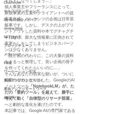
トヘトになってしまう…」
Clubhouse
個人事業主やフリーランスにとって、
セルフブランディング
新規事業の立案やクライアントへの提
案書作成、コンテンツの企画は日常茶
0からの自分メディア
飯事です。しかし、デスクの上がプリ
review-blog
ントアウトした資料や本でグチャグチ
NFT始め方
ャになり、膨大な情報量に圧倒されて
夜更かしをしてしまうビジネスパーソ
ブロックチェーン
ンは少なくありません。
メタバース
「誰か私の代わりに、この大量の資料
をまるっと整理して、良い企画の骨子
FIRE
を作ってくれたらいいのに…」
ワーケーション生活
そんなあなたの切実な願いが、ついに
現実のものとなりました。GoogleのAI
東南アジアロングステイ
ノートツール
「NotebookLM」が、た
東南アジアリモートワーク
だの「要約ツール」を超えて、勝手に
AI活用
考えて動く「自律型のリサーチ部屋」
へと劇的な進化を遂げたのです。
本記事では、Google AIの専門家である