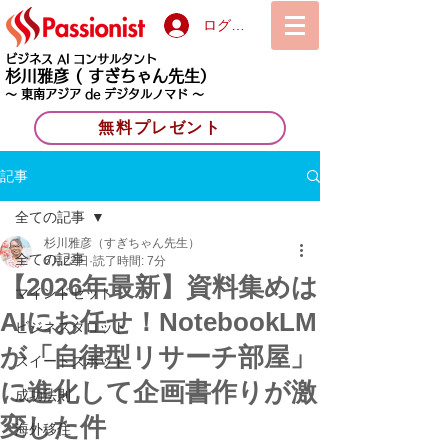
ログイン
ビジネス AI コンサルタント
杉川雅彦
( すぎちゃん先生）
〜 東南アジア de デジタルノマド 〜
無料プレゼント
記事
全ての記事
杉川雅彦（すぎちゃん先生）
全ての記事
6月22日
読了時間: 7分
【2026年最新】資料集めは
マインドセット
AIにお任せ！NotebookLM
ビジネスタロット
が「自律型リサーチ部屋」
スイートスポット
に進化して企画書作りが激
成功法則
変した件
海外移住