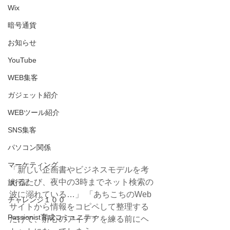
Wix
暗号通貨
お知らせ
YouTube
WEB集客
ガジェット紹介
WEBツール紹介
SNS集客
パソコン関係
マーケティング
「新しい企画書やビジネスモデルを考
えるたび、夜中の3時までネット検索の
旅行記
波に溺れている…」 「あちこちのWeb
チャレンジ１００
サイトから情報をコピペして整理する
Passionist育成コミュニティ
だけで、肝心のアイデアを練る前にヘ