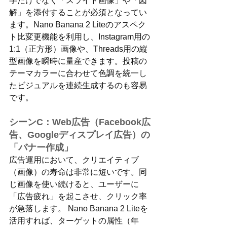
字だけでなく「スライド画像」や「図
解」を添付することが必須となってい
ます。Nano Banana 2 Liteのアスペク
ト比変更機能を利用し、Instagram用の
1:1（正方形）画像や、Threads用の縦
型画像を瞬時に量産できます。投稿の
テーマカラーに合わせて色調を統一し
たビジュアルを連続生成するのも容易
です。
シーンC：Web広告（Facebook広
告、Googleディスプレイ広告）の
「バナー作成」
広告運用において、クリエイティブ
（画像）の寿命は非常に短いです。同
じ画像を使い続けると、ユーザーに
「広告疲れ」を起こさせ、クリック率
が急落します。 Nano Banana 2 Liteを
活用すれば、ターゲットの属性（年