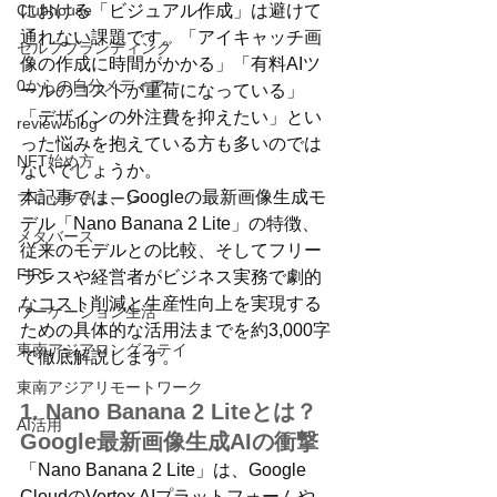
における「ビジュアル作成」は避けて
Clubhouse
通れない課題です。「アイキャッチ画
セルフブランディング
像の作成に時間がかかる」「有料AIツ
0からの自分メディア
ールのコストが重荷になっている」
「デザインの外注費を抑えたい」とい
review-blog
った悩みを抱えている方も多いのでは
NFT始め方
ないでしょうか。
本記事では、Googleの最新画像生成モ
ブロックチェーン
デル「Nano Banana 2 Lite」の特徴、
メタバース
従来のモデルとの比較、そしてフリー
FIRE
ランスや経営者がビジネス実務で劇的
なコスト削減と生産性向上を実現する
ワーケーション生活
ための具体的な活用法までを約3,000字
東南アジアロングステイ
で徹底解説します。
東南アジアリモートワーク
1. Nano Banana 2 Liteとは？
AI活用
Google最新画像生成AIの衝撃
「Nano Banana 2 Lite」は、Google 
CloudのVertex AIプラットフォームや