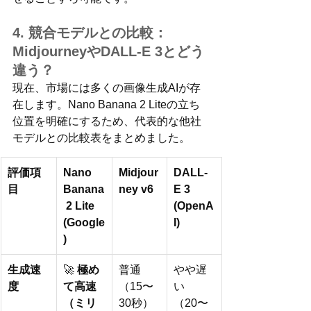
4. 競合モデルとの比較：
MidjourneyやDALL-E 3とどう
違う？
現在、市場には多くの画像生成AIが存
在します。Nano Banana 2 Liteの立ち
位置を明確にするため、代表的な他社
モデルとの比較表をまとめました。
評価項
Nano 
Midjour
DALL-
目
Banana
ney v6
E 3 
 2 Lite 
(OpenA
(Google
I)
)
生成速
🚀 
極め
普通
やや遅
度
て高速
（15〜
い
（ミリ
30秒）
（20〜