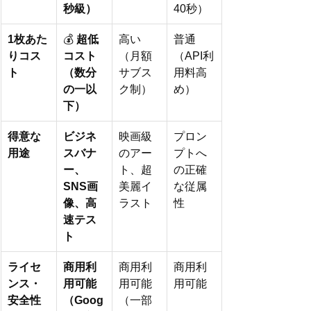
秒級）
40秒）
1枚あた
💰 
超低
高い
普通
りコス
コスト
（月額
（API利
ト
（数分
サブス
用料高
の一以
ク制）
め）
下）
得意な
ビジネ
映画級
プロン
用途
スバナ
のアー
プトへ
ー、
ト、超
の正確
SNS画
美麗イ
な従属
像、高
ラスト
性
速テス
ト
ライセ
商用利
商用利
商用利
ンス・
用可能
用可能
用可能
安全性
（Goog
（一部