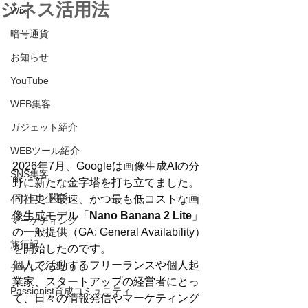
ジネス活用法
Wix
暗号通貨
お知らせ
YouTube
WEB集客
ガジェット紹介
WEBツール紹介
2026年7月、Googleは画像生成AIの分
SNS集客
野に新たな金字塔を打ち立てました。
パソコン関係
同社史上最速、かつ最も低コストな画
像生成モデル「
Nano Banana 2 Lite
」
マーケティング
の一般提供（GA: General Availability）
旅行記
を開始したのです。
個人で活動するフリーランスや個人起
チャレンジ１００
業家、スタートアップの経営者にとっ
Passionist育成コミュニティ
て、日々の情報発信やマーケティング