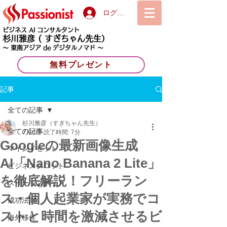
ログイン
ビジネス AI コンサルタント
杉川雅彦
( すぎちゃん先生）
〜 東南アジア de デジタルノマド 〜
無料プレゼント
記事
全ての記事
杉川雅彦（すぎちゃん先生）
全ての記事
7月6日
読了時間: 7分
Googleの最新画像生成
マインドセット
AI「Nano Banana 2 Lite」
ビジネスタロット
を徹底解説！フリーラン
スイートスポット
ス・個人起業家が実務でコ
成功法則
ストと時間を激減させるビ
海外移住