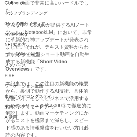
スト」の面で非常に高いハードルでし
Clubhouse
た。
セルフブランディング
0からの自分メディア
そんな中、Googleが提供するAIノート
ツール「NotebookLM」において、非常
review-blog
に革新的な神アップデートが発表され
NFT始め方
ました。それが、テキスト資料からわ
ずか60秒で縦型ショート動画を自動生
ブロックチェーン
成する新機能
「Short Video 
メタバース
Overviews」
です。
FIRE
本記事では、この注目の新機能の概要
ワーケーション生活
から、裏側で動作するAI技術、具体的
東南アジアロングステイ
な使い方、そしてビジネスで活用する
ためのメリットを約3,000字で徹底的に
東南アジアリモートワーク
解説します。動画マーケティングにか
AI活用
かるコストを極限まで減らし、スピー
ド感のある情報発信を行いたい方は必
読の内容です。