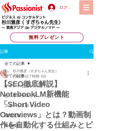
ログイン
ビジネス AI コンサルタント
杉川雅彦
( すぎちゃん先生）
〜 東南アジア de デジタルノマド 〜
無料プレゼント
記事
全ての記事
杉川雅彦（すぎちゃん先生）
全ての記事
7月9日
読了時間: 6分
【SEO徹底解説】
マインドセット
NotebookLM新機能
ビジネスタロット
「Short Video
スイートスポット
Overviews」とは？動画制
成功法則
作を自動化する仕組みとビ
海外移住