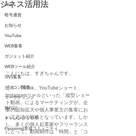
ジネス活用法
Wix
暗号通貨
お知らせ
YouTube
WEB集客
ガジェット紹介
WEBツール紹介
こんにちは、すぎちゃんです。
SNS集客
パソコン関係
近年、TikTok、YouTubeショート、
Instagramリールといった「縦型ショー
マーケティング
ト動画」によるマーケティングが、企
旅行記
業の認知拡大や個人事業主の集客にお
いて必須の戦略となっています。しか
チャレンジ１００
し、多くの個人起業家やフリーランス
Passionist育成コミュニティ
にとって、動画制作は「時間」と「コ