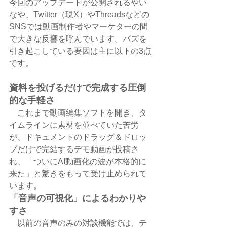
今回のアップデートが公開されるやい
なや、Twitter（現X）やThreadsなどの
SNSでは動画制作者やマーケターの間
で大きな反響を呼んでいます。バズを
引き起こしている要因は主に以下の3点
です。
資料を投げるだけで完成する圧倒
的な手軽さ
    これまで動画編集ソフトを開き、タ
イムラインに素材を並べていた苦労
が、ドキュメントのドラッグ＆ドロッ
プだけで完結するデモ動画が投稿さ
れ、「ついにAI動画化の波が本格的に
来た」と驚きをもって受け止められて
います。
「音声の可視化」によるわかりや
すさ
    以前の音声のみの対談機能では、テ