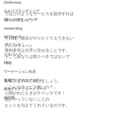
Clubhouse
セルフブランディング
ではどのようなサービスを提供すれば
0からの自分メディア
良いのでしょう？
review-blog
NFT始め方
それは、競合がやりたくてもできない
サービス！
ブロックチェーン
薄利多売は大手に任せることです。
メタバース
そこであなたは戦うべきではないで
す。
FIRE
ワーケーション生活
東南アジアロングステイ
お客さまの耳に傾けましょう。
「こんなサービス無いの？」
東南アジアリモートワーク
と聞かれたときがチャンスです！
AI活用
他がやっていないことの
ヒントを与えてくれているのです。