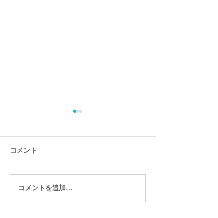
コメント
コメントを追加…
Wixストアをつかえば簡単
「Wixイベント
にネットショップがつく
リアルもオンラ
れます
ベントも簡単に