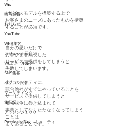
Wix
ビジネスモデルを構築する上で
暗号通貨
お客さまのニーズにあったものを構築
お知らせ
することが必須です。
YouTube
WEB集客
自分の思いだけで
ガジェット紹介
お客さまを無視した
サービスの提供をしてしまうと
WEBツール紹介
失敗してしまいます。
SNS集客
またセーフティに、
パソコン関係
競合他社がすでにやっていることを
マーケティング
サービスで提供してしまうと
旅行記
価格競争に巻き込まれて
事業としてなりたたなくなってしまう
チャレンジ１００
ことは
Passionist育成コミュニティ
よくあることです。