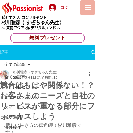
ログイン
ビジネス AI コンサルタント
杉川雅彦
( すぎちゃん先生）
〜 東南アジア de デジタルノマド 〜
無料プレゼント
記事
全ての記事
杉川雅彦（すぎちゃん先生）
全ての記事
2018年3月1日
読了時間: 1分
競合はもはや関係ない！？
マインドセット
お客さまのニーズと自社の
ビジネスタロット
サービスが重なる部分にフ
スイートスポット
ォーカスしよう
成功法則
新しい生き方の伝道師！杉川雅彦で
海外移住
す！