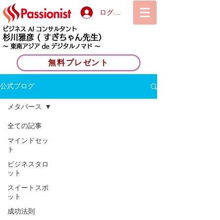
ログイン
ビジネス AI コンサルタント
杉川雅彦
( すぎちゃん先生）
〜 東南アジア de デジタルノマド 〜
無料プレゼント
公式ブログ
メタバース
全ての記事
マインドセッ
ト
ビジネスタロ
ット
スイートスポ
ット
成功法則