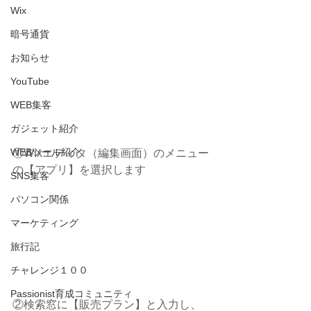
Wix
暗号通貨
お知らせ
YouTube
WEB集客
ガジェット紹介
WEBツール紹介
①Wixエディタ（編集画面）のメニュー
の【アプリ】を選択します
SNS集客
パソコン関係
マーケティング
旅行記
チャレンジ１００
Passionist育成コミュニティ
②検索窓に【販売プラン】と入力し、