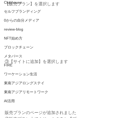
Clubhouse
【販売プラン】を選択します
セルフブランディング
0からの自分メディア
review-blog
NFT始め方
ブロックチェーン
メタバース
③【サイトに追加】を選択します
FIRE
ワーケーション生活
東南アジアロングステイ
東南アジアリモートワーク
AI活用
販売プランのページが追加されました