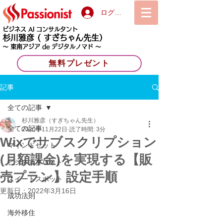
ログイン
ビジネス AI コンサルタント
杉川雅彦
( すぎちゃん先生）
〜 東南アジア de デジタルノマド 〜
無料プレゼント
記事
全ての記事
杉川雅彦（すぎちゃん先生）
全ての記事
2020年11月22日
読了時間: 3分
Wixでサブスクリプション
マインドセット
(月額課金)を実現する【販
ビジネスタロット
売プラン】設定手順
スイートスポット
更新日：
2022年3月16日
成功法則
海外移住