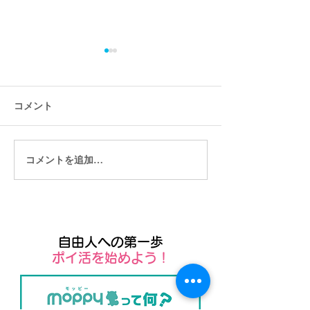
コメント
コメントを追加…
サブスクリプション(月額
Wixを使えばサ
課金)をする仕組みはWix
ション（月額課
なら簡単にできる！
組みを持つこと
す！
自由人への第一歩
​ポイ活を始めよう！