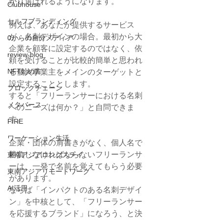
がり選ばれるようになります。
Clubhouse
セルフブランディング
例えば、あなたが提供するサービス
が、名刺デザインの場合。最初から大
0からの自分メディア
企業を顧客に設定するのではなく、依
review-blog
頼を受けることが比較的簡単と思われ
NFT始め方
る個人事業主をメインのターゲットと
設定することとします。
ブロックチェーン
すると「フリーランサーにおける名刺
メタバース
へのニーズは何か？」と自問できま
す。
FIRE
ワーケーション生活
企業・団体の肩書きがなく、個人名で
勝負しなければならないフリーランサ
東南アジアロングステイ
ーは、一発で名前を覚えてもらう必要
東南アジアリモートワーク
があります。
AI活用
ならば「インパクトのある名刺デザイ
ン」を中核として、「フリーランサー
を応援するブランド」になろう、と決