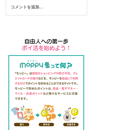
コメントを追加…
起業したら商工会議所に
ビジネスを加速
も加入しよう
イント
自由人への第一歩
​ポイ活を始めよう！