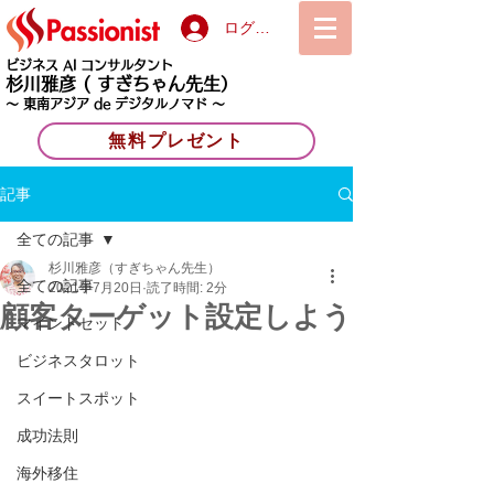
ログイン
ビジネス AI コンサルタント
杉川雅彦
( すぎちゃん先生）
〜 東南アジア de デジタルノマド 〜
無料プレゼント
記事
全ての記事
杉川雅彦（すぎちゃん先生）
全ての記事
2021年7月20日
読了時間: 2分
顧客ターゲット設定しよう
マインドセット
ビジネスタロット
スイートスポット
成功法則
海外移住