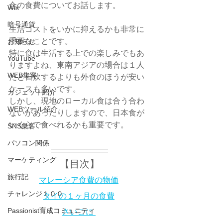
合の食費についてお話します。
Wix
暗号通貨
生活コストをいかに抑えるかも非常に
重要なことです。
お知らせ
特に食は生活する上での楽しみでもあ
YouTube
りますよね、東南アジアの場合は１人
WEB集客
だと自炊するよりも外食のほうが安い
ケースも多いです。
ガジェット紹介
しかし、現地のローカル食は合う合わ
WEBツール紹介
ないがあったりしますので、日本食が
いくらで食べれるかも重要です。
SNS集客
パソコン関係
マーケティング
【目次】
旅行記
マレーシア食費の物価
チャレンジ１００
タイの１ヶ月の食費
Passionist育成コミュニティ
さいごに 