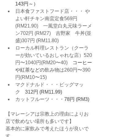
143円～）
日本食ファストフード店・・・ や
よい軒チキン南蛮定食569円 
(RM21.90)　一風堂白丸元味ラーメ
ン702円 (RM27)　吉野家　牛丼(並
盛)307円 (RM11.80)
ローカル料理レストラン（クーラ
ーが効いているおしゃれな店）520
円〜1040円(RM20〜40)　
コーヒー
や紅茶などの
飲み物は260円〜390
円(RM10〜15)
マクドナルド・・・ビッグマッ
ク　
312円 (RM11.99)
カットフルーツ・・・
78円 (RM3)
【マレーシアは宗教上の理由によりお
店で飲めない場所も多いです】
基本的に家飲みで考えたほうが良いで
す。