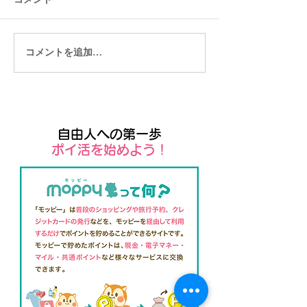
コメントを追加…
東南アジアロングステイ
東南アジアロン
マレーシア・クアラルン
パタヤの正直レ
プールの正直レポート
自由人への第一歩
​ポイ活を始めよう！