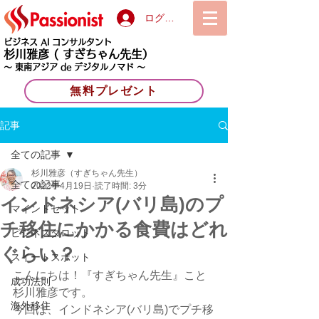
ログイン
ビジネス AI コンサルタント
杉川雅彦
( すぎちゃん先生）
〜 東南アジア de デジタルノマド 〜
無料プレゼント
記事
全ての記事
杉川雅彦（すぎちゃん先生）
全ての記事
2022年4月19日
読了時間: 3分
インドネシア(バリ島)のプ
マインドセット
チ移住にかかる食費はどれ
ビジネスタロット
ぐらい？
スイートスポット
こんにちは！『すぎちゃん先生』こと
成功法則
杉川雅彦です。
海外移住
今回は、インドネシア(バリ島)でプチ移