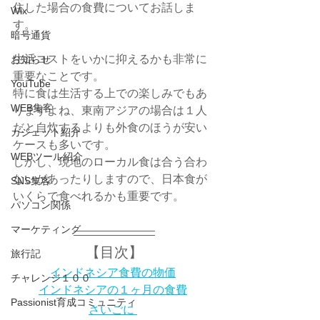
住した場合の食費についてお話しま
Wix
す。
暗号通貨
生活コストをいかに抑えるかも非常に
お知らせ
重要なことです。
YouTube
特に食は生活する上での楽しみでもあ
WEB集客
りますよね、東南アジアの場合は１人
だと自炊するよりも外食のほうが安い
ガジェット紹介
ケースも多いです。
WEBツール紹介
しかし、現地のローカル食は合う合わ
ないがあったりしますので、日本食が
SNS集客
いくらで食べれるかも重要です。
パソコン関係
マーケティング
【目次】
旅行記
インドネシア食費の物価
チャレンジ１００
インドネシアの１ヶ月の食費
Passionist育成コミュニティ
さいごに 