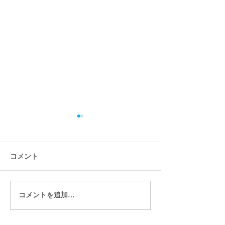
コメント
コメントを追加…
マレーシアでのプチ移住
タイでのプチ移
にかかる食費はどれぐら
る食費はどれぐ
い？