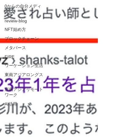
0からの自分メディ
ア
review-blog
NFT始め方
ブロックチェーン
メタバース
FIRE
ワーケーション生活
東南アジアロングス
テイ
東南アジアリモート
ワーク
AI活用