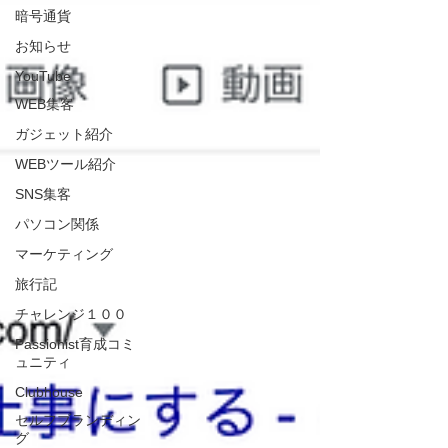
暗号通貨
お知らせ
YouTube
WEB集客
ガジェット紹介
WEBツール紹介
SNS集客
パソコン関係
マーケティング
旅行記
チャレンジ１００
Passionist育成コミ
ュニティ
Clubhouse
セルフブランディン
グ