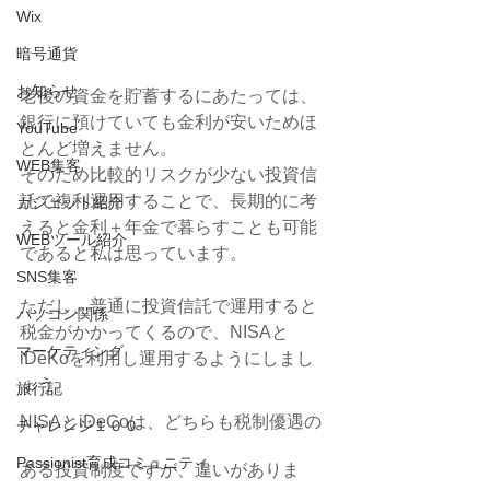
Wix
暗号通貨
お知らせ
老後の資金を貯蓄するにあたっては、
銀行に預けていても金利が安いためほ
YouTube
とんど増えません。
WEB集客
そのため比較的リスクが少ない投資信
託で複利運用することで、長期的に考
ガジェット紹介
えると金利＋年金で暮らすことも可能
WEBツール紹介
であると私は思っています。
SNS集客
ただし、普通に投資信託で運用すると
パソコン関係
税金がかかってくるので、NISAと
マーケティング
iDeKoを利用し運用するようにしまし
ょう。
旅行記
NISAとiDeCoは、どちらも税制優遇の
チャレンジ１００
Passionist育成コミュニティ
ある投資制度ですが、違いがありま