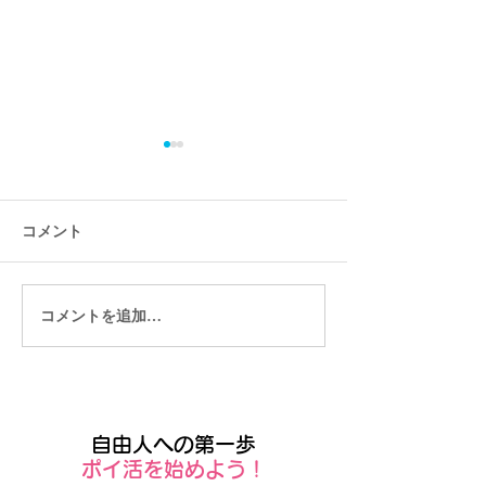
コメント
コメントを追加…
健康寿命が伸びている現
支払われる年金
代、働き続ける選択をと
後の生活費は賄
ることで「2,000万円問
実
題」は解決できるのか？
自由人への第一歩
​ポイ活を始めよう！