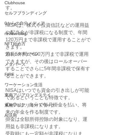
Clubhouse
す。
セルフブランディング
0からの自分メディア
NISAは、株式や投資信託などの運用益
や配当金が非課税になる制度で、年間
review-blog
120万円まで非課税で運用することがで
NFT始め方
きます。
最長5年間で600万円まで非課税で運用
ブロックチェーン
できますが、その後はロールオーバー
メタバース
することでさらに5年間非課税で保有す
FIRE
ることができます。
ワーケーション生活
NISAはいつでも資金の引き出しが可能
東南アジアロングステイ
であるということも特徴です。
iDeCoは、自分で毎月掛金を払い、将
東南アジアリモートワーク
来の年金を作る制度です。
AI活用
掛金は全額所得控除の対象になり、運
用益も非課税になります。
受取時にも一定額が非課税になりま