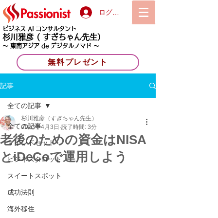
ログイン
ビジネス AI コンサルタント
杉川雅彦
( すぎちゃん先生）
〜 東南アジア de デジタルノマド 〜
無料プレゼント
記事
全ての記事
杉川雅彦（すぎちゃん先生）
全ての記事
2023年4月3日
読了時間: 3分
老後のための資金はNISA
マインドセット
とiDeCoで運用しよう
ビジネスタロット
スイートスポット
成功法則
海外移住