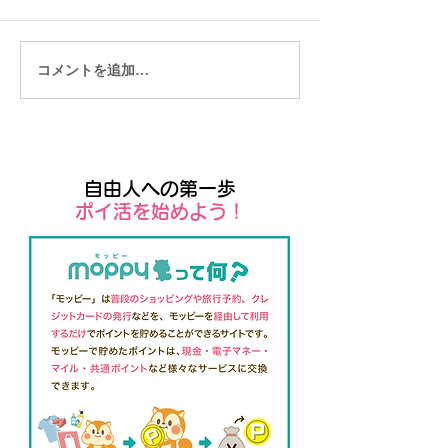
コメントを追加…
【ロングステイおすすめ
【ロングステイ
の国】ベトナムの物価・
の国】マレーシ
治安・気候・文化の基本
価・治安・気候
情報
基本情報
自由人への第一歩
​ポイ活を始めよう！