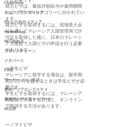
Clubhouse
就労ビザは、最低月額給与や雇用期間
によって3つのカテゴリーに分かれてい
セルフブランディング
ます。
0からの自分メディア
就労ビザを取得するには、現地受入会
社を通してマレーシア入国管理局で許
review-blog
可証を取得した後に、日本のマレーシ
NFT始め方
ア大使館で入国ビザの申請を行う必要
があります。
ブロックチェーン
メタバース
ー学生ビザ
FIRE
マレーシアに留学する場合は、留学期
ワーケーション生活
間が3か月を超えるときは学生ビザが必
要です。
東南アジアロングステイ
学生ビザを取得するには、マレーシア
東南アジアリモートワーク
大使館で申請する方法と、オンライン
で申請する方法があります。
AI活用
ーノマドビザ