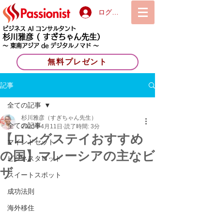
ログイン
ビジネス AI コンサルタント
杉川雅彦
( すぎちゃん先生）
〜 東南アジア de デジタルノマド 〜
無料プレゼント
記事
全ての記事
杉川雅彦（すぎちゃん先生）
全ての記事
2023年4月11日
読了時間: 3分
【ロングステイおすすめ
マインドセット
の国】マレーシアの主なビ
ビジネスタロット
ザ
スイートスポット
成功法則
海外移住