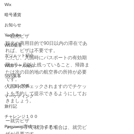
Wix
暗号通貨
お知らせ
YouTube
ー観光ビザ
観光や商用目的で90日以内の滞在であ
WEB集客
れば、ビザは不要です。
ガジェット紹介
ただし、入国時にパスポートの有効期
限が6ヶ月以上残っていること、帰路ま
WEBツール紹介
たは次の目的地の航空券の所持が必要
SNS集客
です。
パソコン関係
入国時にチェックされますのでチケッ
トを予約して提示できるようにしてお
マーケティング
きましょう。
旅行記
チャレンジ１００
ー就労ビザ
Passionist育成コミュニティ
マレーシアで就労する場合は、就労ビ
ザが必要です。