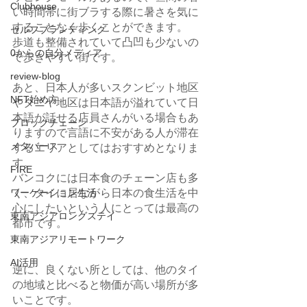
Clubhouse
い時間帯に街ブラする際に暑さを気に
することなく歩くことができます。
セルフブランディング
歩道も整備されていて凸凹も少ないの
0からの自分メディア
で歩きやすい街です。
review-blog
あと、日本人が多いスクンビット地区
NFT始め方
やタニヤ地区は日本語が溢れていて日
本語が話せる店員さんがいる場合もあ
ブロックチェーン
りますので言語に不安がある人が滞在
メタバース
するエリアとしてはおすすめとなりま
す。
FIRE
バンコクには日本食のチェーン店も多
く、タイに居ながら日本の食生活を中
ワーケーション生活
心にしたいという人にとっては最高の
東南アジアロングステイ
都市です。
東南アジアリモートワーク
AI活用
逆に、良くない所としては、他のタイ
の地域と比べると物価が高い場所が多
いことです。