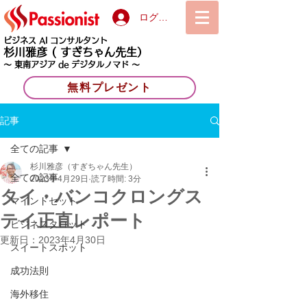
ログイン
ビジネス AI コンサルタント
杉川雅彦
( すぎちゃん先生）
〜 東南アジア de デジタルノマド 〜
無料プレゼント
記事
全ての記事
杉川雅彦（すぎちゃん先生）
全ての記事
2023年4月29日
読了時間: 3分
タイ・バンコクロングス
マインドセット
テイ正直レポート
ビジネスタロット
更新日：
2023年4月30日
スイートスポット
成功法則
海外移住