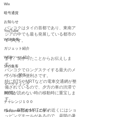
Wix
暗号通貨
お知らせ
バンコクはタイの首都であり、東南ア
YouTube
ジアの中でも最も発展している都市の
WEB集客
１つです。
ガジェット紹介
WEBツール紹介
まず、良かったことからお伝えしま
す。
SNS集客
バンコクでロングステイする最大のメ
パソコン関係
リットは、便利さです。
特にBTSやMRTなどの電車交通網が整
マーケティング
備されているので、夕方の車の渋滞で
時間が読めない時の移動時に重宝しま
旅行記
す。
チャレンジ１００
また、BTSやMRTの駅の近くにはショ
Passionist育成コミュニティ
ッピングモールがあるので、昼間の暑