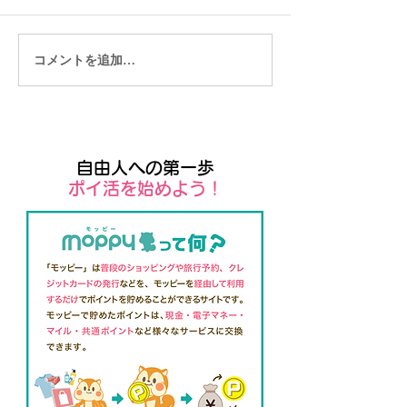
コメントを追加…
【東南アジアロングステ
東南アジアロン
イの実際の働き方とは？
のメリットとデ
とは？
自由人への第一歩
​ポイ活を始めよう！