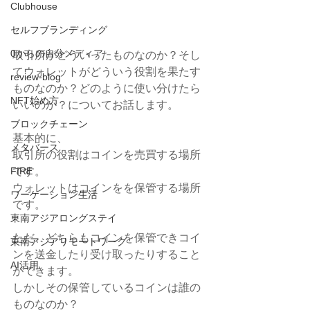
Clubhouse
セルフブランディング
0からの自分メディア
取引所がどういったものなのか？そし
てウォレットがどういう役割を果たす
review-blog
ものなのか？どのように使い分けたら
NFT始め方
いいのか？についてお話します。
ブロックチェーン
基本的に、
メタバース
取引所の役割はコインを売買する場所
FIRE
です。
ウォレットはコインをを保管する場所
ワーケーション生活
です。
東南アジアロングステイ
ただ、どちらもコインを保管できコイ
東南アジアリモートワーク
ンを送金したり受け取ったりすること
AI活用
ができます。
しかしその保管しているコインは誰の
ものなのか？