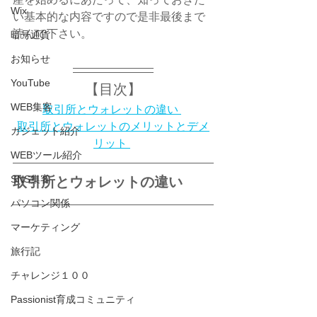
Wix
い基本的な内容ですので是非最後まで
読んで下さい。
暗号通貨
お知らせ
YouTube
【目次】
WEB集客
取引所とウォレットの違い 
取引所とウォレットのメリットとデメ
ガジェット紹介
リット 
WEBツール紹介
SNS集客
取引所とウォレットの違い
パソコン関係
マーケティング
旅行記
チャレンジ１００
Passionist育成コミュニティ