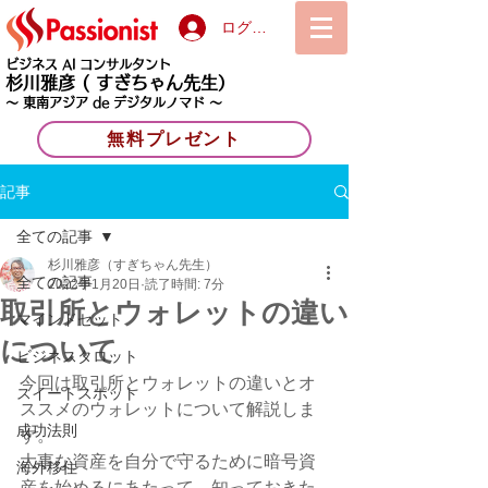
ログイン
ビジネス AI コンサルタント
杉川雅彦
( すぎちゃん先生）
〜 東南アジア de デジタルノマド 〜
無料プレゼント
記事
全ての記事
杉川雅彦（すぎちゃん先生）
全ての記事
2022年1月20日
読了時間: 7分
取引所とウォレットの違い
マインドセット
について
ビジネスタロット
今回は取引所とウォレットの違いとオ
スイートスポット
ススメのウォレットについて解説しま
成功法則
す。
大事な資産を自分で守るために暗号資
海外移住
産を始めるにあたって、知っておきた