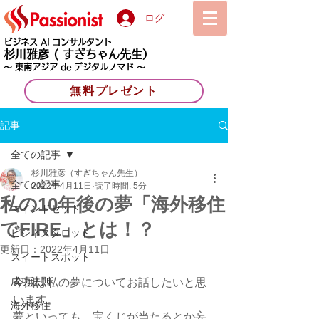
ログイン
ビジネス AI コンサルタント
杉川雅彦
( すぎちゃん先生）
〜 東南アジア de デジタルノマド 〜
無料プレゼント
記事
全ての記事
杉川雅彦（すぎちゃん先生）
全ての記事
2022年4月11日
読了時間: 5分
私の10年後の夢「海外移住
マインドセット
でFIRE」とは！？
ビジネスタロット
更新日：
2022年4月11日
スイートスポット
成功法則
今回は私の夢についてお話したいと思
います。
海外移住
夢といっても、宝くじが当たるとか妄