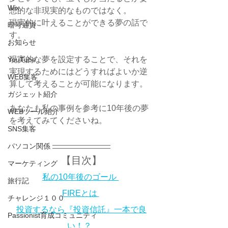
Wix
想的な非現実的なものではなく。
現実的に叶えることができる夢の話で
暗号通貨
す。
お知らせ
現実的な夢を設定することで、それを
YouTube
実現するためにはどうすればよいか逆
WEB集客
算して考えることが可能になります。
ガジェット紹介
あなたも私の事例を参考に10年後の夢
WEBツール紹介
を考えてみてくださいね。
SNS集客
パソコン関係
【目次】
マーケティング
私の10年後のゴール 
旅行記
FIREとは 
チャレンジ１００
投資するなら『投資信託』一本で良
Passionist育成コミュニティ
い！？ 