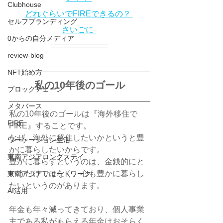
Clubhouse
どれぐらいでFIREできるの？ 
セルフブランディング
さいごに 
0からの自分メディア
review-blog
NFT始め方
私の10年後のゴール
ブロックチェーン
メタバース
私の10年後のゴールは『海外移住で
FIRE
FIRE』することです。
なぜ、海外に移住したいかというと豊
ワーケーション生活
かに暮らしたいからです。
東南アジアロングステイ
豊かに暮らすというのは、金銭的にと
いうだけではなく、心も豊かに暮らし
東南アジアリモートワーク
たいというのがあります。
AI活用
年金も年々減ってきており、個人事業
主である私がもらえる年金はおそらく