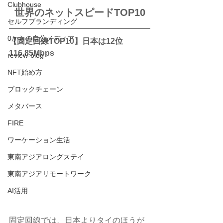
Clubhouse
世界のネットスピードTOP10
セルフブランディング
0からの自分メディア
【固定回線TOP10】日本は12位 
116.85Mbps
review-blog
NFT始め方
ブロックチェーン
メタバース
FIRE
ワーケーション生活
東南アジアロングステイ
東南アジアリモートワーク
AI活用
固定回線では、日本よりタイのほうが