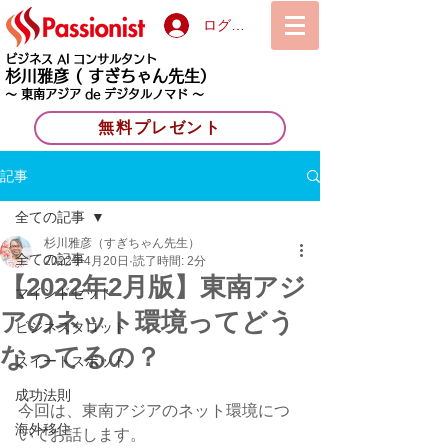
ログイン
ビジネス AI コンサルタント
杉川雅彦
( すぎちゃん先生）
〜 東南アジア de デジタルノマド 〜
無料プレゼント
記事
全ての記事
杉川雅彦（すぎちゃん先生）
全ての記事
2022年4月20日
読了時間: 2分
【2022年2月版】東南アジ
マインドセット
アのネット環境ってどう
ビジネスタロット
なってるの？
スイートスポット
成功法則
今回は、東南アジアのネット環境につ
海外移住
いてお話します。