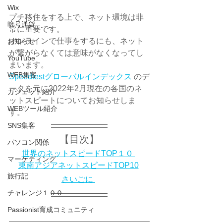
Wix
プチ移住をする上で、ネット環境は非
暗号通貨
常に重要です。
オンラインで仕事をするにも、ネット
お知らせ
が繋がらなくては意味がなくなってし
YouTube
まいます。
WEB集客
Speedtestグローバルインデックス
 のデ
ータを元に2022年2月現在の各国のネ
ガジェット紹介
ットスピートについてお知らせしま
WEBツール紹介
す。
SNS集客
【目次】
パソコン関係
世界のネットスピードTOP１０ 
マーケティング
東南アジアネットスピードTOP10
旅行記
さいごに 
チャレンジ１００
Passionist育成コミュニティ